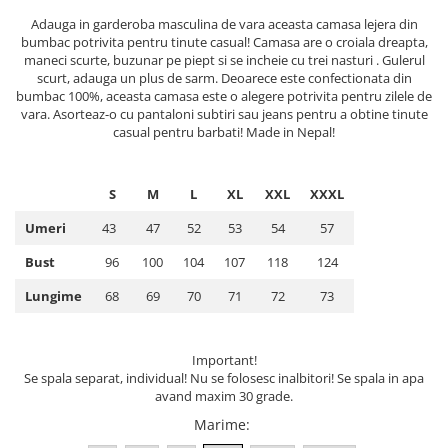
ACCESORII DE IARNĂ
Adauga in garderoba masculina de vara aceasta camasa lejera din
bumbac potrivita pentru tinute casual! Camasa are o croiala dreapta,
Căciuli
maneci scurte, buzunar pe piept si se incheie cu trei nasturi . Gulerul
scurt, adauga un plus de sarm. Deoarece este confectionata din
Eșarfe
bumbac 100%, aceasta camasa este o alegere potrivita pentru zilele de
Bentițe
vara. Asorteaz-o cu pantaloni subtiri sau jeans pentru a obtine tinute
Mănuși
casual pentru barbati! Made in Nepal!
Jambiere din Lână
Eșarfe Cașmir
S
M
L
XL
XXL
XXXL
Umeri
43
47
52
53
54
57
Bust
96
100
104
107
118
124
Lungime
68
69
70
71
72
73
Important!
Se spala separat, individual! Nu se folosesc inalbitori! Se spala in apa
avand maxim 30 grade.
Marime
: