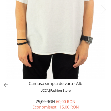
Fuste
Borsete și Genți
Salopete
Căciuli
Rochii
RUCSACURI
Rucsacuri Mari cu Print
Rucsacuri Mari
Rucsacuri Mici
ACCESORII
Genți și Borsete
Pălării
Bijuterii
Eșarfe
Camasa simpla de vara - Alb
PRODUSE DE RELAXARE
UCCA|Fashion Store
Produse pentru Baie
Lumânări Parfumate
75,00 RON
60,00 RON
Bijuterii Energetice
Economisesti:
15,00
RON
Diverse