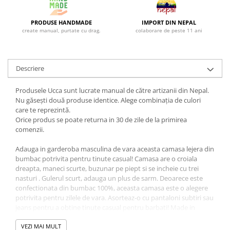
PRODUSE HANDMADE
IMPORT DIN NEPAL
create manual, purtate cu drag.
colaborare de peste 11 ani
Descriere
Produsele Ucca sunt lucrate manual de către artizanii din Nepal.
Nu găsești două produse identice. Alege combinația de culori
care te reprezintă.
Orice produs se poate returna in 30 de zile de la primirea
comenzii.
Adauga in garderoba masculina de vara aceasta camasa lejera din
bumbac potrivita pentru tinute casual! Camasa are o croiala
dreapta, maneci scurte, buzunar pe piept si se incheie cu trei
nasturi . Gulerul scurt, adauga un plus de sarm. Deoarece este
confectionata din bumbac 100%, aceasta camasa este o alegere
potrivita pentru zilele de vara. Asorteaz-o cu pantaloni subtiri sau
jeans pentru a obtine tinute casual pentru barbati! Made in
Nepal!
VEZI MAI MULT