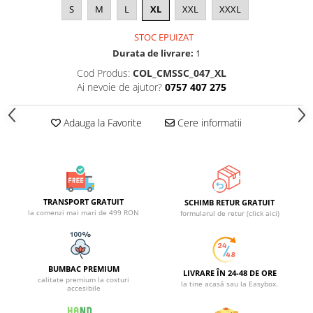
S
M
L
XL
XXL
XXXL
STOC EPUIZAT
Durata de livrare:
1
Cod Produs:
COL_CMSSC_047_XL
Ai nevoie de ajutor?
0757 407 275
Adauga la Favorite
Cere informatii
TRANSPORT GRATUIT
SCHIMB RETUR GRATUIT
la comenzi mai mari de 499 RON
formularul de retur (click aici)
BUMBAC PREMIUM
LIVRARE ÎN 24-48 DE ORE
calitate premium la costuri
la tine acasă sau la Easybox.
accesibile