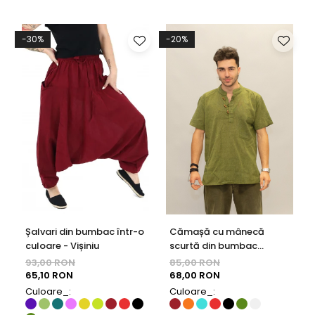
-30%
-20%
Șalvari din bumbac într-o
Cămașă cu mânecă
culoare - Vișiniu
scurtă din bumbac
regulat fit cu nasturi din
93,00 RON
85,00 RON
lemn - Verde
65,10 RON
68,00 RON
Culoare_:
Culoare_: