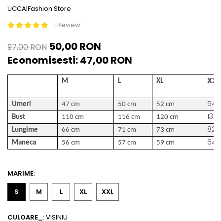
UCCA|Fashion Store
ACCESORII DE IARNĂ
1 Review
Căciuli
Eșarfe
50,00 RON
97,00 RON
Bentițe
Economisesti:
47,00
RON
Mănuși
Jambiere din Lână
XXL
M
L
XL
Eșarfe Cașmir
54
Umeri
47 cm
50 cm
52 cm
132
Bust
110 cm
116 cm
120 cm
82
Lungime
66 cm
71 cm
73 cm
64
Maneca
56 cm
57 cm
59 cm
MARIME
:
S
M
L
XL
XXL
CULOARE_
: VISINIU