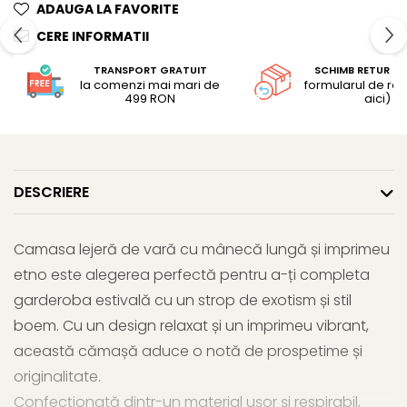
ADAUGA LA FAVORITE
CERE INFORMATII
TRANSPORT GRATUIT
SCHIMB RETUR G
la comenzi mai mari de
formularul de retu
499 RON
aici)
DESCRIERE
Camasa lejeră de vară cu mânecă lungă și imprimeu
etno este alegerea perfectă pentru a-ți completa
garderoba estivală cu un strop de exotism și stil
boem. Cu un design relaxat și un imprimeu vibrant,
această cămașă aduce o notă de prospetime și
originalitate.
Confecționată dintr-un material ușor și respirabil,