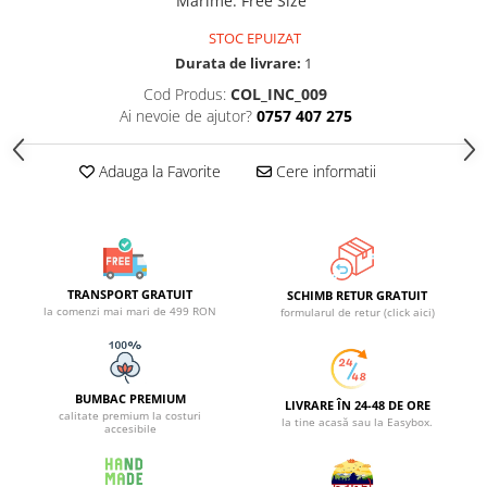
Marime
:
Free Size
STOC EPUIZAT
Durata de livrare:
1
Cod Produs:
COL_INC_009
Ai nevoie de ajutor?
0757 407 275
Adauga la Favorite
Cere informatii
TRANSPORT GRATUIT
SCHIMB RETUR GRATUIT
la comenzi mai mari de 499 RON
formularul de retur (click aici)
BUMBAC PREMIUM
LIVRARE ÎN 24-48 DE ORE
calitate premium la costuri
la tine acasă sau la Easybox.
accesibile