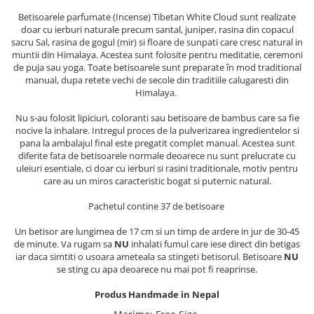
ACCESORII DE IARNĂ
Betisoarele parfumate (Incense) Tibetan White Cloud sunt realizate
doar cu ierburi naturale precum santal, juniper, rasina din copacul
Căciuli
sacru Sal, rasina de gogul (mir) si floare de sunpati care cresc natural in
muntii din Himalaya. Acestea sunt folosite pentru meditatie, ceremoni
Eșarfe
de puja sau yoga. Toate betisoarele sunt preparate în mod traditional
Bentițe
manual, dupa retete vechi de secole din traditiile calugaresti din
Mănuși
Himalaya.
Jambiere din Lână
Nu s-au folosit lipiciuri, coloranti sau betisoare de bambus care sa fie
Eșarfe Cașmir
nocive la inhalare. Intregul proces de la pulverizarea ingredientelor si
pana la ambalajul final este pregatit complet manual. Acestea sunt
diferite fata de betisoarele normale deoarece nu sunt prelucrate cu
uleiuri esentiale, ci doar cu ierburi si rasini traditionale, motiv pentru
care au un miros caracteristic bogat si puternic natural.
Pachetul contine 37 de betisoare
Un betisor are lungimea de 17 cm si un timp de ardere in jur de 30-45
de minute. Va rugam sa
NU
inhalati fumul care iese direct din betigas
iar daca simtiti o usoara ameteala sa stingeti betisorul. Betisoare
NU
se sting cu apa deoarece nu mai pot fi reaprinse.
Produs Handmade in Nepal