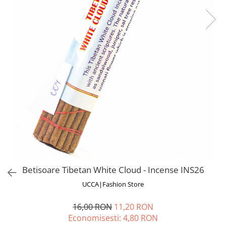
Fuste
Borsete și Genți
Salopete
Căciuli
Rochii
RUCSACURI
Rucsacuri Mari cu Print
Rucsacuri Mari
Rucsacuri Mici
ACCESORII
Genți și Borsete
Pălării
Bijuterii
Eșarfe
Betisoare Tibetan White Cloud - Incense INS26
PRODUSE DE RELAXARE
UCCA|Fashion Store
Produse pentru Baie
Lumânări Parfumate
16,00 RON
11,20 RON
Bijuterii Energetice
Economisesti:
4,80
RON
Diverse