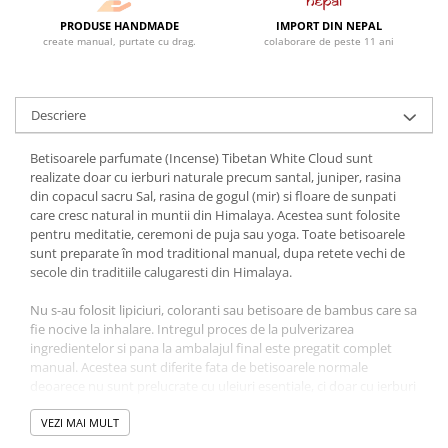
PRODUSE HANDMADE
IMPORT DIN NEPAL
create manual, purtate cu drag.
colaborare de peste 11 ani
Descriere
Betisoarele parfumate (Incense) Tibetan White Cloud sunt
realizate doar cu ierburi naturale precum santal, juniper, rasina
din copacul sacru Sal, rasina de gogul (mir) si floare de sunpati
care cresc natural in muntii din Himalaya. Acestea sunt folosite
pentru meditatie, ceremoni de puja sau yoga. Toate betisoarele
sunt preparate în mod traditional manual, dupa retete vechi de
secole din traditiile calugaresti din Himalaya.
Nu s-au folosit lipiciuri, coloranti sau betisoare de bambus care sa
fie nocive la inhalare. Intregul proces de la pulverizarea
ingredientelor si pana la ambalajul final este pregatit complet
manual. Acestea sunt diferite fata de betisoarele normale
deoarece nu sunt prelucrate cu uleiuri esentiale, ci doar cu ierburi
si rasini traditionale, motiv pentru care au un miros caracteristic
bogat si puternic natural.
VEZI MAI MULT