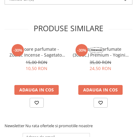
PRODUSE SIMILARE
Betisoare parfumate -
Betisoare Parfumate
-30%
-30%
Zodiac Incense - Sagetator
(30buc.) Premium - Yogini -
(White Sage)
Smoke Therapy Incense
15,00 RON
35,00 RON
10,50 RON
24,50 RON
ADAUGA IN COS
ADAUGA IN COS
Newsletter
Nu rata ofertele si promotiile noastre