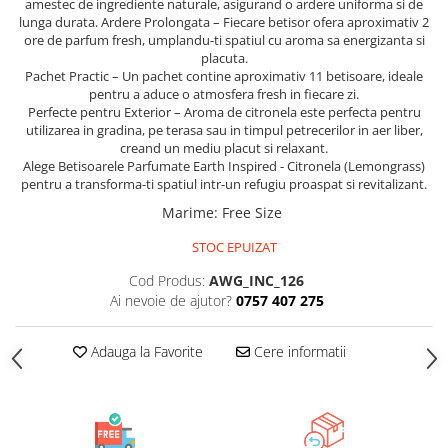
amestec de ingrediente naturale, asigurand o ardere uniforma si de
ACCESORII DE IARNĂ
lunga durata. Ardere Prolongata – Fiecare betisor ofera aproximativ 2
ore de parfum fresh, umplandu-ti spatiul cu aroma sa energizanta si
Căciuli
placuta.
Pachet Practic – Un pachet contine aproximativ 11 betisoare, ideale
Eșarfe
pentru a aduce o atmosfera fresh in fiecare zi.
Bentițe
Perfecte pentru Exterior – Aroma de citronela este perfecta pentru
utilizarea in gradina, pe terasa sau in timpul petrecerilor in aer liber,
Mănuși
creand un mediu placut si relaxant.
Jambiere din Lână
Alege Betisoarele Parfumate Earth Inspired - Citronela (Lemongrass)
Eșarfe Cașmir
pentru a transforma-ti spatiul intr-un refugiu proaspat si revitalizant.
Marime
:
Free Size
STOC EPUIZAT
Cod Produs:
AWG_INC_126
Ai nevoie de ajutor?
0757 407 275
Adauga la Favorite
Cere informatii