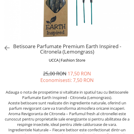
Fuste
Borsete și Genți
Salopete
Căciuli
Rochii
RUCSACURI
Rucsacuri Mari cu Print
Rucsacuri Mari
Betisoare Parfumate Premium Earth Inspired -
Citronela (Lemongrass)
Rucsacuri Mici
ACCESORII
UCCA|Fashion Store
Genți și Borsete
25,00 RON
17,50 RON
Pălării
Economisesti:
7,50
RON
Bijuterii
Adauga o nota de prospetime si vitalitate in spatiul tau cu Betisoarele
Eșarfe
Parfumate Earth Inspired - Citronela (Lemongrass).
PRODUSE DE RELAXARE
Aceste betisoare sunt realizate din ingrediente naturale, oferind un
parfum revigorant care va transforma atmosfera oricarei incaperi.
Produse pentru Baie
Aroma Revigoranta de Citronela – Parfumul fresh al citronellei este
Lumânări Parfumate
cunoscut pentru proprietatile sale energizante si pentru abilitatea de a
respinge insectele, ideal pentru zilele calduroase de vara.
Bijuterii Energetice
Ingredientele Naturale – Fiecare betisor este confectionat dintr-un
Diverse