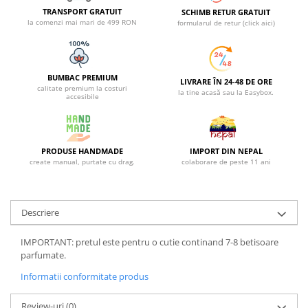
TRANSPORT GRATUIT
SCHIMB RETUR GRATUIT
la comenzi mai mari de 499 RON
formularul de retur (click aici)
BUMBAC PREMIUM
LIVRARE ÎN 24-48 DE ORE
calitate premium la costuri
la tine acasă sau la Easybox.
accesibile
PRODUSE HANDMADE
IMPORT DIN NEPAL
create manual, purtate cu drag.
colaborare de peste 11 ani
Descriere
IMPORTANT: pretul este pentru o cutie continand 7-8 betisoare
parfumate.
Informatii conformitate produs
Review-uri
(0)