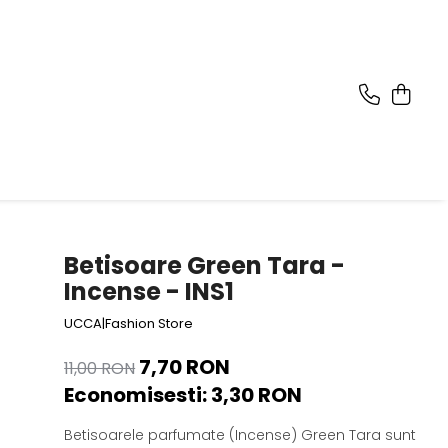
Betisoare Green Tara -
Incense - INS1
UCCA|Fashion Store
7,70 RON
11,00 RON
Economisesti:
3,30
RON
Betisoarele parfumate (Incense) Green Tara sunt