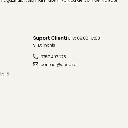
magazinului. Afla mai multe in
Politica de Confidentialitate
Suport Clienti
L-V: 09:00-17:00
S-D: Închis
0757 407 275
contact@ucca.ro
Ap.15