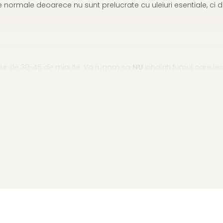
normale deoarece nu sunt prelucrate cu uleiuri esentiale, ci doa
n jur de 30-45 de minute. Va rugam sa
NU
inhalati fumul care ie
ece nu mai pot fi reaprinse.