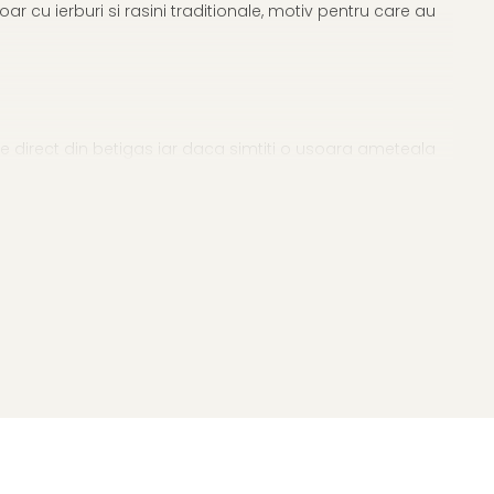
r cu ierburi si rasini traditionale, motiv pentru care au
se direct din betigas iar daca simtiti o usoara ameteala