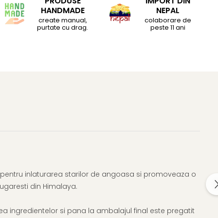
PRODUSE
IMPORT DIN
HANDMADE
NEPAL
create manual,
colaborare de
purtate cu drag.
peste 11 ani
te pentru inlaturarea starilor de angoasa si promoveaza o
alugaresti din Himalaya.
rea ingredientelor si pana la ambalajul final este pregatit