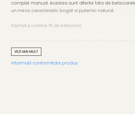
complet manual. Acestea sunt diferite fata de betisoarele 
un miros caracteristic bogat si puternic natural.
Pachetul contine 15 de betisoare
Un betisor are lungimea de 15 cm si un timp de ardere i
sa stingeti betisorul. Betisoarele
NU
se sting cu apa deoar
VEZI MAI MULT
Informatii conformitate produs
Produs Handmade in Nepal.