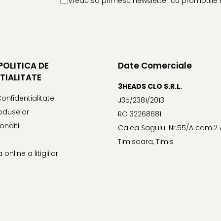
Vreau sa primesc newsletter cu promotiile 
 POLITICA DE
Date Comerciale
TIALITATE
3HEADS CLO S.R.L.
Confidentialitate
J35/2381/2013
oduselor
RO 32268681
onditii
Calea Sagului Nr.55/A cam.2 
Timisoara, Timis
online a litigiilor