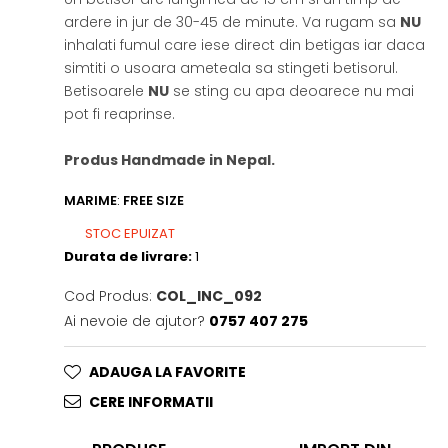
ardere in jur de 30-45 de minute. Va rugam sa
NU
inhalati fumul care iese direct din betigas iar daca
simtiti o usoara ameteala sa stingeti betisorul.
Betisoarele
NU
se sting cu apa deoarece nu mai
pot fi reaprinse.
Produs Handmade in Nepal.
MARIME
:
FREE SIZE
STOC EPUIZAT
Durata de livrare:
1
Cod Produs:
COL_INC_092
Ai nevoie de ajutor?
0757 407 275
ADAUGA LA FAVORITE
CERE INFORMATII