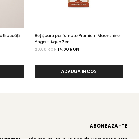
e 5 bucăți
Bețișoare parfumate Premium Moonshine
Be
Yoga – Aqua Zen
Ca
20,00 RON
14,00 RON
15
ADAUGA IN COS