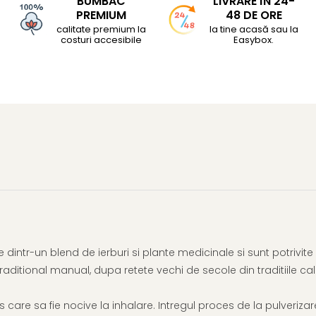
BUMBAC
LIVRARE ÎN 24-
PREMIUM
48 DE ORE
calitate premium la
la tine acasă sau la
costuri accesibile
Easybox.
 dintr-un blend de ierburi si plante medicinale si sunt potrivi
raditional manual, dupa retete vechi de secole din traditiile c
s care sa fie nocive la inhalare. Intregul proces de la pulveriza