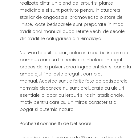
realizate dintr-un blend de ierburi si plante
medicinale si sunt potrivite pentru inlaturarea
starilor de angoasa si promoveaza o stare de
liniste.Toate betisoarele sunt preparate în mod
traditional manual, dupa retete vechi de secole
din traditiile calugaresti din Himalaya.
Nu s-au folosit lipiciuri, coloranti sau betisoare de
bambus care sa fie nocive la inhalare. Intregul
proces de la pulverizarea ingredientelor si pana la
ambalajul final este pregatit complet
manual. Acestea sunt diferite fata de betisoarele
normale deoarece nu sunt prelucrate cu uleiuri
esentiale, ci doar cu ierburi si rasini traditionale,
motiv pentru care au un miros caracteristic
bogat si puternic natural.
Pachetul contine 15 de betisoare
Un betisor are lungimea de 15 cm si un timp de