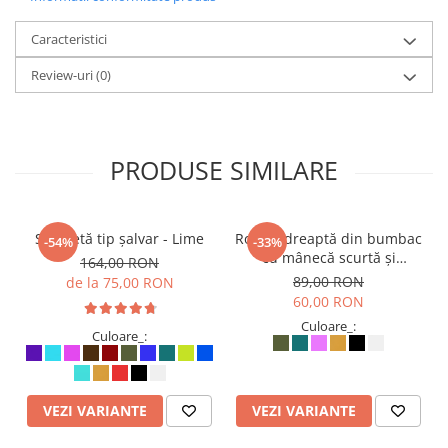
Caracteristici
Review-uri
(0)
PRODUSE SIMILARE
Salopetă tip șalvar - Lime
Rochie dreaptă din bumbac
-54%
-33%
cu mânecă scurtă și
164,00 RON
buzunare laterale - Roz
89,00 RON
de la 75,00 RON
60,00 RON
Culoare_:
Culoare_:
VEZI VARIANTE
VEZI VARIANTE