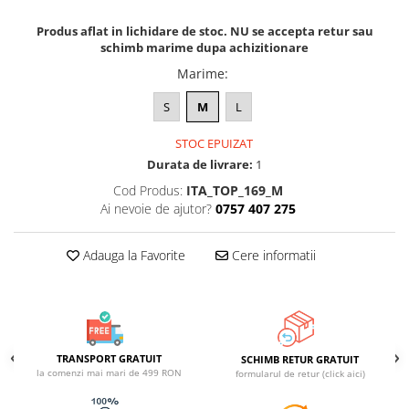
ACCESORII DE IARNĂ
Produs aflat in lichidare de stoc. NU se accepta retur sau
schimb marime dupa achizitionare
Căciuli
Eșarfe
Marime
:
Bentițe
S
M
L
Mănuși
Jambiere din Lână
STOC EPUIZAT
Durata de livrare:
1
Eșarfe Cașmir
Cod Produs:
ITA_TOP_169_M
Ai nevoie de ajutor?
0757 407 275
Adauga la Favorite
Cere informatii
TRANSPORT GRATUIT
SCHIMB RETUR GRATUIT
la comenzi mai mari de 499 RON
formularul de retur (click aici)