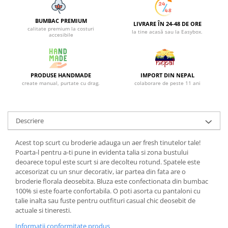
BUMBAC PREMIUM
LIVRARE ÎN 24-48 DE ORE
calitate premium la costuri
la tine acasă sau la Easybox.
accesibile
PRODUSE HANDMADE
IMPORT DIN NEPAL
create manual, purtate cu drag.
colaborare de peste 11 ani
Descriere
Acest top scurt cu broderie adauga un aer fresh tinutelor tale!
Poarta-l pentru a-ti pune in evidenta talia si zona bustului
deoarece topul este scurt si are decolteu rotund. Spatele este
accesorizat cu un snur decorativ, iar partea din fata are o
broderie florala deosebita. Bluza este confectionata din bumbac
100% si este foarte confortabila. O poti asorta cu pantaloni cu
talie inalta sau fuste pentru outfituri casual chic deosebit de
actuale si tineresti.
Informatii conformitate produs