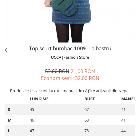
Fuste
Borsete și Genți
Salopete
Căciuli
Rochii
RUCSACURI
Rucsacuri Mari cu Print
Rucsacuri Mari
Top scurt bumbac 100% - albastru
Rucsacuri Mici
UCCA|Fashion Store
ACCESORII
53,00 RON
21,00 RON
Genți și Borsete
Economisesti:
32,00
RON
Pălării
Bijuterii
Produsele Ucca sunt lucrate manual de cÄƒtre artizanii din Nepal.
Eșarfe
LUNGIME
BUST
MANECA
PRODUSE DE RELAXARE
S
45
67
41
Produse pentru Baie
M
46
68
41
Lumânări Parfumate
Bijuterii Energetice
L
47
78
44
Diverse