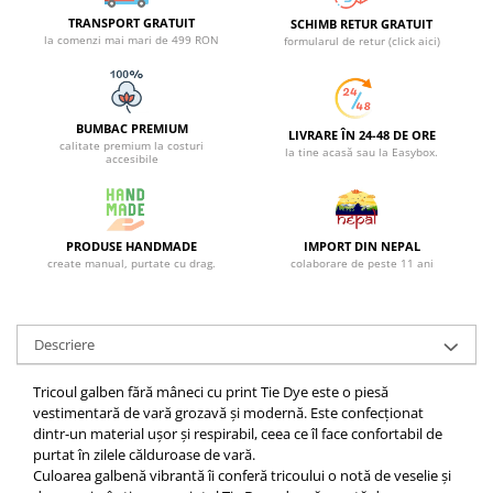
TRANSPORT GRATUIT
SCHIMB RETUR GRATUIT
la comenzi mai mari de 499 RON
formularul de retur (click aici)
BUMBAC PREMIUM
LIVRARE ÎN 24-48 DE ORE
calitate premium la costuri
la tine acasă sau la Easybox.
accesibile
PRODUSE HANDMADE
IMPORT DIN NEPAL
create manual, purtate cu drag.
colaborare de peste 11 ani
Descriere
Tricoul galben fără mâneci cu print Tie Dye este o piesă
vestimentară de vară grozavă și modernă. Este confecționat
dintr-un material ușor și respirabil, ceea ce îl face confortabil de
purtat în zilele călduroase de vară.
Culoarea galbenă vibrantă îi conferă tricoului o notă de veselie și