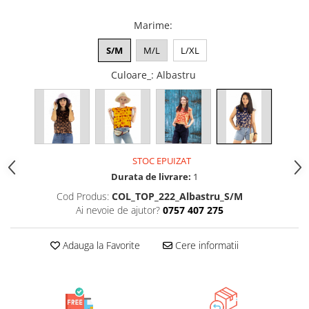
Marime
:
S/M
M/L
L/XL
Culoare_
: Albastru
STOC EPUIZAT
Durata de livrare:
1
Cod Produs:
COL_TOP_222_Albastru_S/M
Ai nevoie de ajutor?
0757 407 275
Adauga la Favorite
Cere informatii