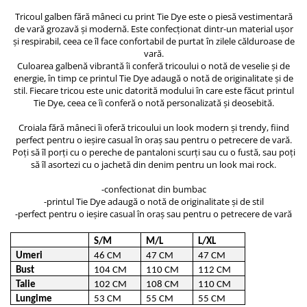
ACCESORII DE IARNĂ
Tricoul galben fără mâneci cu print Tie Dye este o piesă vestimentară
de vară grozavă și modernă. Este confecționat dintr-un material ușor
Căciuli
și respirabil, ceea ce îl face confortabil de purtat în zilele călduroase de
vară.
Eșarfe
Culoarea galbenă vibrantă îi conferă tricoului o notă de veselie și de
Bentițe
energie, în timp ce printul Tie Dye adaugă o notă de originalitate și de
Mănuși
stil. Fiecare tricou este unic datorită modului în care este făcut printul
Tie Dye, ceea ce îi conferă o notă personalizată și deosebită.
Jambiere din Lână
Eșarfe Cașmir
Croiala fără mâneci îi oferă tricoului un look modern și trendy, fiind
perfect pentru o ieșire casual în oraș sau pentru o petrecere de vară.
Poți să îl porți cu o pereche de pantaloni scurți sau cu o fustă, sau poți
să îl asortezi cu o jachetă din denim pentru un look mai rock.
-confectionat din bumbac
-printul Tie Dye adaugă o notă de originalitate și de stil
-perfect pentru o ieșire casual în oraș sau pentru o petrecere de vară
S/M
M/L
L/XL
Umeri
46 CM
47 CM
47 CM
Bust
104 CM
110 CM
112 CM
Talie
102 CM
108 CM
110 CM
Lungime
53 CM
55 CM
55 CM