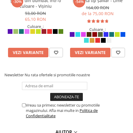
Șalvari din bumbac într-o
Salopetă tip șalvar - Lime
-30%
-54%
culoare - Vișiniu
164,00 RON
93,00 RON
de la 75,00 RON
65,10 RON
Culoare_:
Culoare_:
VEZI VARIANTE
VEZI VARIANTE
Newsletter
Nu rata ofertele si promotiile noastre
Vreau sa primesc newsletter cu promotiile
magazinului. Afla mai multe in
Politica de
Confidentialitate
AJUTOR