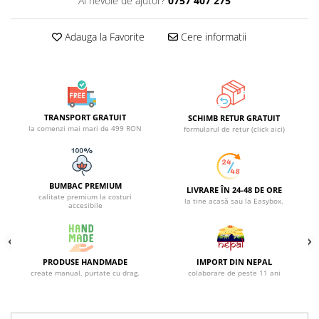
Ai nevoie de ajutor?
0757 407 275
ACCESORII DE IARNĂ
Adauga la Favorite
Cere informatii
Căciuli
Eșarfe
Bentițe
Mănuși
Jambiere din Lână
TRANSPORT GRATUIT
SCHIMB RETUR GRATUIT
la comenzi mai mari de 499 RON
Eșarfe Cașmir
formularul de retur (click aici)
BUMBAC PREMIUM
LIVRARE ÎN 24-48 DE ORE
calitate premium la costuri
la tine acasă sau la Easybox.
accesibile
PRODUSE HANDMADE
IMPORT DIN NEPAL
create manual, purtate cu drag.
colaborare de peste 11 ani