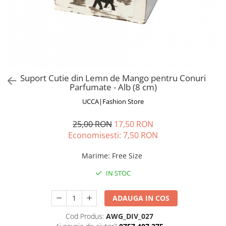
Fuste
Borsete și Genți
Salopete
Căciuli
Rochii
RUCSACURI
Rucsacuri Mari cu Print
Rucsacuri Mari
Suport Cutie din Lemn de Mango pentru Conuri
Parfumate - Alb (8 cm)
Rucsacuri Mici
ACCESORII
UCCA|Fashion Store
Genți și Borsete
25,00 RON
17,50 RON
Pălării
Economisesti:
7,50
RON
Bijuterii
Marime
:
Free Size
Eșarfe
PRODUSE DE RELAXARE
IN STOC
Produse pentru Baie
Lumânări Parfumate
ADAUGA IN COS
Bijuterii Energetice
Cod Produs:
AWG_DIV_027
Diverse