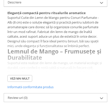
Descriere
Eleganță compactă pentru ritualurile aromatice
Suportul Cutie din Lemn de Mango pentru Conuri Parfumate -
Alb (8 cm) este o soluție elegantă și practică pentru iubitorii de
aromaterapie care doresc să își organizeze conurile parfumate
într-un mod rafinat. Fabricat din lemn de mango de înaltă
calitate, acest suport aduce un plus de estetică în orice decor.
Designul său compact îl face ideal pentru birouri, băi sau spații
mici, unde eleganța și funcționalitatea se îmbină perfect.
Lemnul de Mango – Frumusețe și
Durabilitate
Suportul este realizat din lemn de mango, un material ecologic și
durabil, care conferă o notă caldă și naturală în fiecare colț.
Finisajul alb, simplu și modern, permite suportului să se integreze
armonios în orice decor, de la cele mai minimaliste la cele mai
VEZI MAI MULT
clasice stiluri. Textura unică a lemnului de mango este evidentă în
fiecare detaliu, aducând un sentiment de autenticitate și
Informatii conformitate produs
naturalețe.
Funcționalitate Versatilă în Spații
Review-uri
(0)
Mici
Acest suport cutie este special conceput pentru a susține conuri