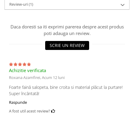
Review-uri
(1)
Daca doresti sa iti exprimi parerea despre acest produs
poti adauga un review.
SCRIE UN REVIEW
Achizitie verificata
Roxana Azamfirei,
Acum 12 luni
Foarte faină salopeta, bine croita si material plăcut la purtare!
Super încântată!
Raspunde
A fost util acest review?