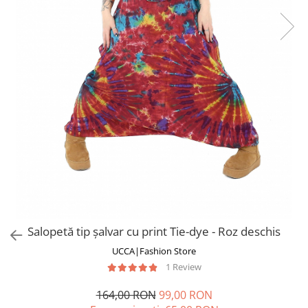
Fuste
Borsete și Genți
Salopete
Căciuli
Rochii
RUCSACURI
Rucsacuri Mari cu Print
Rucsacuri Mari
Rucsacuri Mici
ACCESORII
Genți și Borsete
Pălării
Bijuterii
Eșarfe
Salopetă tip șalvar cu print Tie-dye - Roz deschis
PRODUSE DE RELAXARE
UCCA|Fashion Store
Produse pentru Baie
1 Review
Lumânări Parfumate
Bijuterii Energetice
164,00 RON
99,00 RON
Diverse