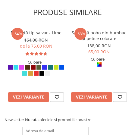
PRODUSE SIMILARE
Salopetă tip șalvar - Lime
Salopetă boho din bumbac
-54%
-53%
și petice colorate
164,00 RON
138,00 RON
de la 75,00 RON
65,00 RON
Culoare_:
Culoare_:
VEZI VARIANTE
VEZI VARIANTE
Newsletter
Nu rata ofertele si promotiile noastre