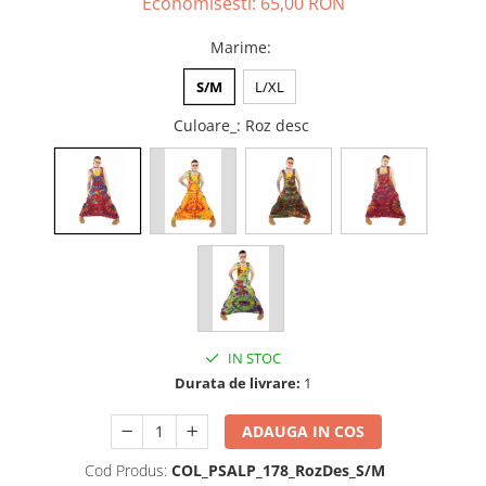
Economisesti:
65,00
RON
ACCESORII DE IARNĂ
Marime
:
Căciuli
Eșarfe
S/M
L/XL
Bentițe
Culoare_
: Roz desc
Mănuși
Jambiere din Lână
Eșarfe Cașmir
IN STOC
Durata de livrare:
1
ADAUGA IN COS
Cod Produs:
COL_PSALP_178_RozDes_S/M