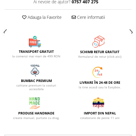
Ai nevoie de ajutor?
0757 407 275
Adauga la Favorite
Cere informatii
TRANSPORT GRATUIT
SCHIMB RETUR GRATUIT
la comenzi mai mari de 499 RON
formularul de retur (click aici)
BUMBAC PREMIUM
LIVRARE ÎN 24-48 DE ORE
calitate premium la costuri
la tine acasă sau la Easybox.
accesibile
PRODUSE HANDMADE
IMPORT DIN NEPAL
create manual, purtate cu drag.
colaborare de peste 11 ani