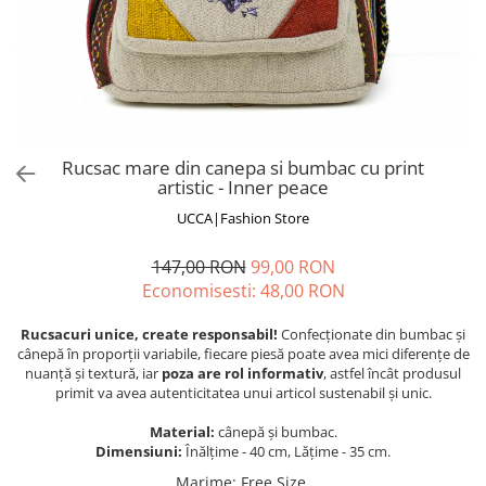
Fuste
Borsete și Genți
Salopete
Căciuli
Rochii
RUCSACURI
Rucsacuri Mari cu Print
Rucsacuri Mari
Rucsac mare din canepa si bumbac cu print
artistic - Inner peace
Rucsacuri Mici
ACCESORII
UCCA|Fashion Store
Genți și Borsete
147,00 RON
99,00 RON
Pălării
Economisesti:
48,00
RON
Bijuterii
Rucsacuri unice, create responsabil!
Confecționate din bumbac și
Eșarfe
cânepă în proporții variabile, fiecare piesă poate avea mici diferențe de
PRODUSE DE RELAXARE
nuanță și textură, iar
poza are rol informativ
, astfel încât produsul
primit va avea autenticitatea unui articol sustenabil și unic.
Produse pentru Baie
Lumânări Parfumate
Material:
cânepă și bumbac.
Dimensiuni:
Înălțime - 40 cm, Lățime - 35 cm.
Bijuterii Energetice
Diverse
Marime
:
Free Size