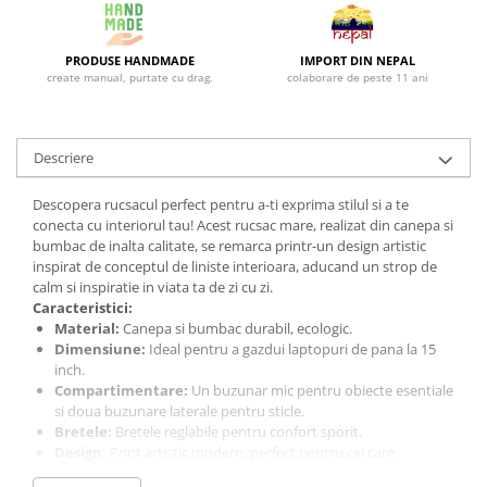
PRODUSE HANDMADE
IMPORT DIN NEPAL
create manual, purtate cu drag.
colaborare de peste 11 ani
Descriere
Descopera rucsacul perfect pentru a-ti exprima stilul si a te
conecta cu interiorul tau! Acest rucsac mare, realizat din canepa si
bumbac de inalta calitate, se remarca printr-un design artistic
inspirat de conceptul de liniste interioara, aducand un strop de
calm si inspiratie in viata ta de zi cu zi.
Caracteristici:
Material:
Canepa si bumbac durabil, ecologic.
Dimensiune:
Ideal pentru a gazdui laptopuri de pana la 15
inch.
Compartimentare:
Un buzunar mic pentru obiecte esentiale
si doua buzunare laterale pentru sticle.
Bretele:
Bretele reglabile pentru confort sporit.
Design:
Print artistic modern, perfect pentru cei care
apreciaza echilibrul si armonia.