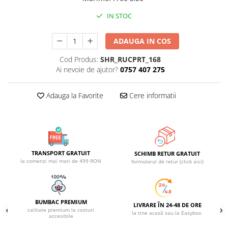
ACCESORII DE IARNĂ
IN STOC
Căciuli
Eșarfe
ADAUGA IN COS
Bentițe
Cod Produs:
SHR_RUCPRT_168
Mănuși
Ai nevoie de ajutor?
0757 407 275
Jambiere din Lână
Eșarfe Cașmir
Adauga la Favorite
Cere informatii
TRANSPORT GRATUIT
SCHIMB RETUR GRATUIT
la comenzi mai mari de 499 RON
formularul de retur (click aici)
BUMBAC PREMIUM
LIVRARE ÎN 24-48 DE ORE
calitate premium la costuri
la tine acasă sau la Easybox.
accesibile