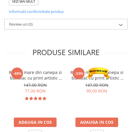
Dimensiuni:
VEZI MAI MULT
Inaltime: 40 cm
Informatii conformitate produs
Latime: 35 cm
Acest rucsac nu este doar functional, ci si un accesoriu stilat, ideal
pentru a te insoti in fiecare zi. Fie ca te indrepti spre birou, la
Review-uri
(0)
scoala sau in escapade de weekend, rucsacul nostru Inner Peace
iti va oferi confort si un look relaxant.
PRODUSE SIMILARE
Rucsac mare din canepa si
Rucsac mare din canepa si
-48%
-33%
bumbac cu print artistic -
bumbac cu print artistic -
Cat
White Cat
147,00 RON
147,00 RON
77,00 RON
99,00 RON
ADAUGA IN COS
ADAUGA IN COS