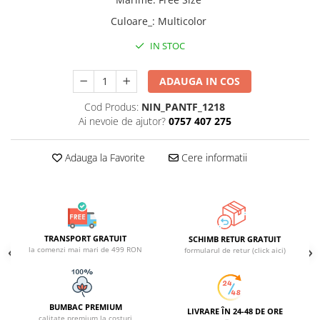
ACCESORII DE IARNĂ
Culoare_
:
Multicolor
Căciuli
IN STOC
Eșarfe
Bentițe
ADAUGA IN COS
Mănuși
Cod Produs:
NIN_PANTF_1218
Jambiere din Lână
Ai nevoie de ajutor?
0757 407 275
Eșarfe Cașmir
Adauga la Favorite
Cere informatii
TRANSPORT GRATUIT
SCHIMB RETUR GRATUIT
la comenzi mai mari de 499 RON
formularul de retur (click aici)
BUMBAC PREMIUM
LIVRARE ÎN 24-48 DE ORE
calitate premium la costuri