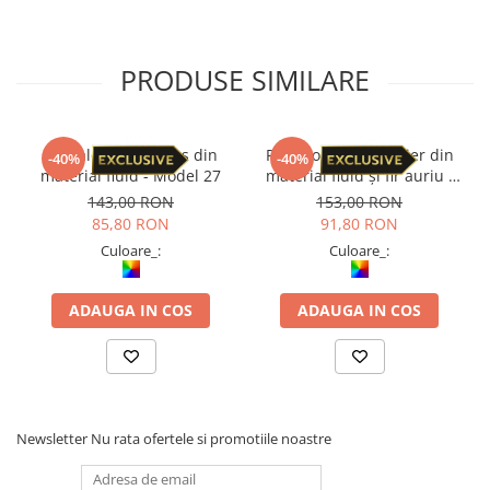
PRODUSE SIMILARE
Pantaloni Petal Tips din
Pantaloni cu croi lejer din
-40%
-40%
material fluid - Model 27
material fluid și fir auriu -
Model 33
143,00 RON
153,00 RON
85,80 RON
91,80 RON
Culoare_:
Culoare_:
ADAUGA IN COS
ADAUGA IN COS
Newsletter
Nu rata ofertele si promotiile noastre