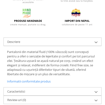
la tine acasă sau la Easybox.
accesibile
PRODUSE HANDMADE
IMPORT DIN NEPAL
create manual, purtate cu drag.
colaborare de peste 11 ani
Descriere
Pantalonii din material fluid (100% vâscoză) sunt concepuți
pentru a oferi o senzație de lejeritate și confort pe tot parcursul
zilei. Țesătura ușoară se așază natural pe corp, creând un efect
elegant și relaxat, indiferent de forma croielii. Fiind free size, se
adaptează cu ușurință diferitelor tipuri de siluetă, oferind
libertate de mișcare și un plus de versatilitate.
Informatii conformitate produs
Caracteristici
Review-uri
(0)