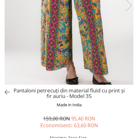
Fuste
Borsete și Genți
Salopete
Căciuli
Rochii
RUCSACURI
Rucsacuri Mari cu Print
Rucsacuri Mari
Rucsacuri Mici
ACCESORII
Genți și Borsete
Pălării
Bijuterii
Pantaloni petrecuți din material fluid cu print și
Eșarfe
fir auriu - Model 35
PRODUSE DE RELAXARE
Made in India
Produse pentru Baie
159,00 RON
95,40 RON
Lumânări Parfumate
Economisesti:
63,60
RON
Bijuterii Energetice
Diverse
Marime
:
Free Size