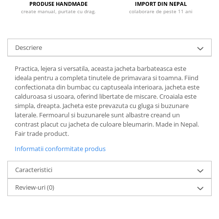
PRODUSE HANDMADE
IMPORT DIN NEPAL
create manual, purtate cu drag.
colaborare de peste 11 ani
Descriere
Practica, lejera si versatila, aceasta jacheta barbateasca este
ideala pentru a completa tinutele de primavara si toamna. Fiind
confectionata din bumbac cu captuseala interioara, jacheta este
calduroasa si usoara, oferind libertate de miscare. Croaiala este
simpla, dreapta. Jacheta este prevazuta cu gluga si buzunare
laterale. Fermoarul si buzunarele sunt albastre creand un
contrast placut cu jacheta de culoare bleumarin. Made in Nepal.
Fair trade product.
Informatii conformitate produs
Caracteristici
Review-uri
(0)