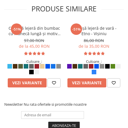
PRODUSE SIMILARE
Cămașă lejeră din bumbac
Cămașă lejeră de vară -
-51%
-51%
cu mânecă lungă și motive
Etno - Vișiniu
etno - Albastru deschis
97,00 RON
86,00 RON
de la 45,00 RON
de la 35,00 RON
Culoare_:
Culoare_:
VEZI VARIANTE
VEZI VARIANTE
Newsletter
Nu rata ofertele si promotiile noastre