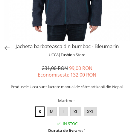
Fuste
Borsete și Genți
Salopete
Căciuli
Rochii
RUCSACURI
Rucsacuri Mari cu Print
Rucsacuri Mari
Jacheta barbateasca din bumbac - Bleumarin
Rucsacuri Mici
UCCA|Fashion Store
ACCESORII
231,00 RON
99,00 RON
Genți și Borsete
Economisesti:
132,00
RON
Pălării
Bijuterii
Produsele Ucca sunt lucrate manual de către artizanii din Nepal.
Eșarfe
PRODUSE DE RELAXARE
Marime
:
Produse pentru Baie
S
M
L
XL
XXL
Lumânări Parfumate
IN STOC
Bijuterii Energetice
Durata de livrare:
1
Diverse