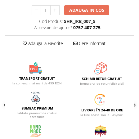
ACCESORII DE IARNĂ
ADAUGA IN COS
Căciuli
Cod Produs:
SHR_JKB_007_S
Eșarfe
Ai nevoie de ajutor?
0757 407 275
Bentițe
Mănuși
Adauga la Favorite
Cere informatii
Jambiere din Lână
Eșarfe Cașmir
TRANSPORT GRATUIT
SCHIMB RETUR GRATUIT
la comenzi mai mari de 499 RON
formularul de retur (click aici)
BUMBAC PREMIUM
LIVRARE ÎN 24-48 DE ORE
calitate premium la costuri
la tine acasă sau la Easybox.
accesibile