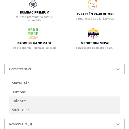
BUMBAC PREMIUM
LIVRARE ÎN 24-48 DE ORE
calitate premium la costuri
la tine acasă sau la Easybox.
accesibile
PRODUSE HANDMADE
IMPORT DIN NEPAL
create manual, purtate cu drag.
colaborare de peste 11 ani
Caracteristici
Material :
Bumbac
Culoare:
Multicolor
Review-uri
(0)