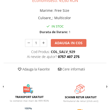
Economisesti:
45,60
RON
ACCESORII DE IARNĂ
Marime
:
Free Size
Căciuli
Culoare_
:
Multicolor
Eșarfe
Bentițe
IN STOC
Durata de livrare:
1
Mănuși
Jambiere din Lână
ADAUGA IN COS
Eșarfe Cașmir
Cod Produs:
COL_SALV_929
Ai nevoie de ajutor?
0757 407 275
Adauga la Favorite
Cere informatii
TRANSPORT GRATUIT
SCHIMB RETUR GRATUIT
la comenzi mai mari de 499 RON
formularul de retur (click aici)