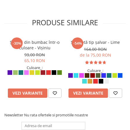
PRODUSE SIMILARE
Șalvari din bumbac într-o
Salopetă tip șalvar - Lime
-30%
-54%
culoare - Vișiniu
164,00 RON
93,00 RON
de la 75,00 RON
65,10 RON
Culoare_:
Culoare_:
VEZI VARIANTE
VEZI VARIANTE
Newsletter
Nu rata ofertele si promotiile noastre