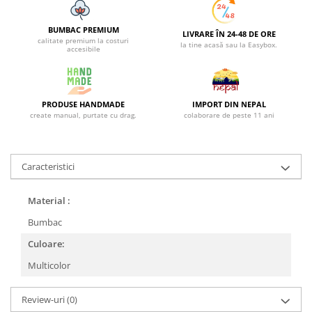
BUMBAC PREMIUM
LIVRARE ÎN 24-48 DE ORE
calitate premium la costuri
la tine acasă sau la Easybox.
accesibile
PRODUSE HANDMADE
IMPORT DIN NEPAL
create manual, purtate cu drag.
colaborare de peste 11 ani
Caracteristici
Material :
Bumbac
Culoare:
Multicolor
Review-uri
(0)