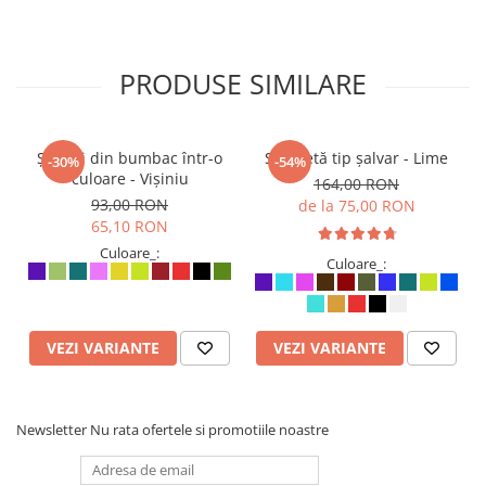
PRODUSE SIMILARE
Șalvari din bumbac într-o
Salopetă tip șalvar - Lime
-30%
-54%
culoare - Vișiniu
164,00 RON
93,00 RON
de la 75,00 RON
65,10 RON
Culoare_:
Culoare_:
VEZI VARIANTE
VEZI VARIANTE
Newsletter
Nu rata ofertele si promotiile noastre