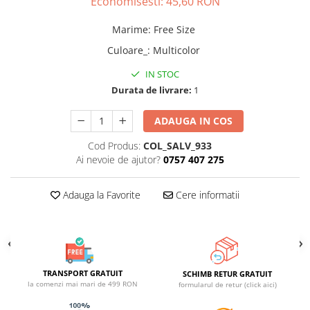
Economisesti:
45,60
RON
ACCESORII DE IARNĂ
Marime
:
Free Size
Căciuli
Culoare_
:
Multicolor
Eșarfe
Bentițe
IN STOC
Durata de livrare:
1
Mănuși
Jambiere din Lână
ADAUGA IN COS
Eșarfe Cașmir
Cod Produs:
COL_SALV_933
Ai nevoie de ajutor?
0757 407 275
Adauga la Favorite
Cere informatii
TRANSPORT GRATUIT
SCHIMB RETUR GRATUIT
la comenzi mai mari de 499 RON
formularul de retur (click aici)