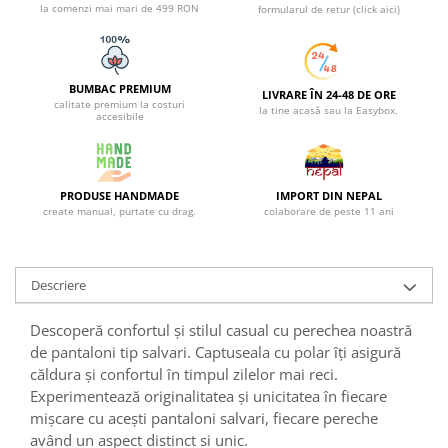
la comenzi mai mari de 499 RON
formularul de retur (click aici)
BUMBAC PREMIUM
LIVRARE ÎN 24-48 DE ORE
calitate premium la costuri
la tine acasă sau la Easybox.
accesibile
PRODUSE HANDMADE
IMPORT DIN NEPAL
create manual, purtate cu drag.
colaborare de peste 11 ani
Descriere
Descoperă confortul și stilul casual cu perechea noastră
de pantaloni tip salvari. Captuseala cu polar îți asigură
căldura și confortul în timpul zilelor mai reci.
Experimentează originalitatea și unicitatea în fiecare
mișcare cu acești pantaloni salvari, fiecare pereche
având un aspect distinct si unic.