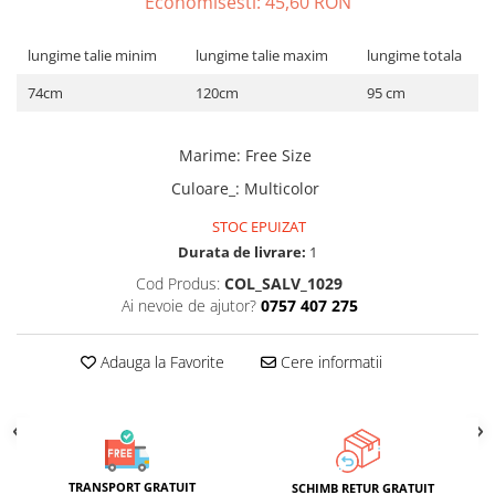
Economisesti:
45,60
RON
ACCESORII DE IARNĂ
lungime talie minim
lungime talie maxim
lungime totala
Căciuli
Eșarfe
74cm
120cm
95 cm
Bentițe
Mănuși
Marime
:
Free Size
Jambiere din Lână
Culoare_
:
Multicolor
Eșarfe Cașmir
STOC EPUIZAT
Durata de livrare:
1
Cod Produs:
COL_SALV_1029
Ai nevoie de ajutor?
0757 407 275
Adauga la Favorite
Cere informatii
TRANSPORT GRATUIT
SCHIMB RETUR GRATUIT