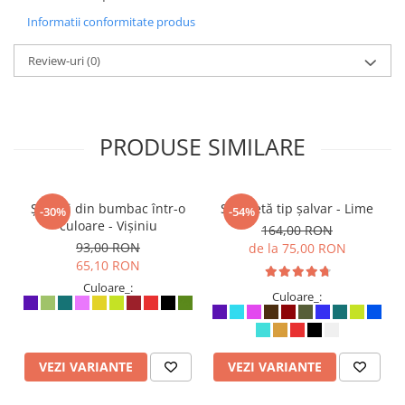
Informatii conformitate produs
Review-uri
(0)
PRODUSE SIMILARE
Șalvari din bumbac într-o
Salopetă tip șalvar - Lime
-30%
-54%
culoare - Vișiniu
164,00 RON
93,00 RON
de la 75,00 RON
65,10 RON
Culoare_:
Culoare_:
VEZI VARIANTE
VEZI VARIANTE