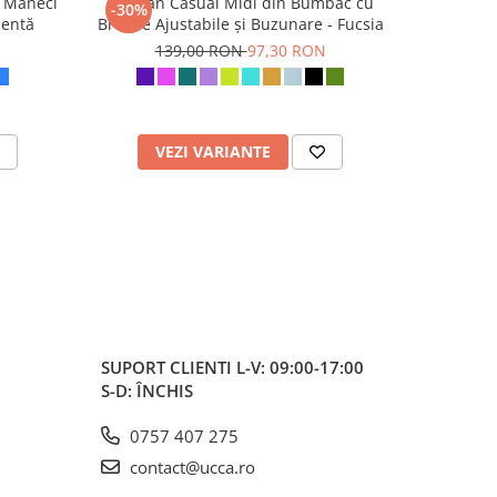
 Mâneci
Sarafan Casual Midi din Bumbac cu
Șalvari pa
-30%
-30%
Mentă
Bretele Ajustabile și Buzunare - Fucsia
139,00 RON
97,30 RON
1
VEZI VARIANTE
AD
SUPORT CLIENTI
L-V: 09:00-17:00
S-D: ÎNCHIS
0757 407 275
contact@ucca.ro