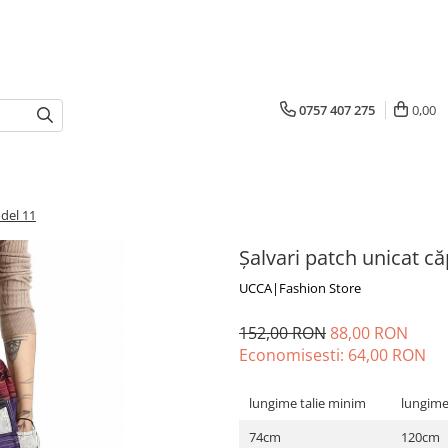
0757 407 275
0,00
odel 11
Șalvari patch unicat că
UCCA|Fashion Store
152,00 RON
88,00 RON
Economisesti:
64,00
RON
lungime talie minim
lungime
74cm
120cm