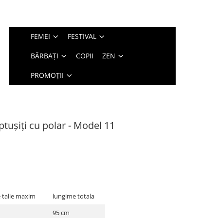
FEMEI
FESTIVAL
BĂRBAȚI
COPII
ZEN
PROMOȚII
ptușiți cu polar - Model 11
 talie maxim
lungime totala
95 cm