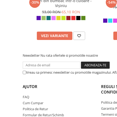
Șalvari din bumbac într-o culoare -
-30%
-54%
Vișiniu
16
93,00 RON
65,10 RON
VEZI VARIANTE
Newsletter
Nu rata ofertele si promotiile noastre
Vreau sa primesc newsletter cu promotiile magazinului. Af
AJUTOR
REGULI 
CONFIDE
FAQ
Politica d
Cum Cumpar
Garantia 
Politica de Retur
Termeni si
Formular de Retur/Schimb