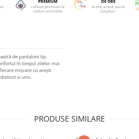
PREMIUM
DE ORE
tur
calitate premium la
la tine acasă sau la
costuri accesibile
Easybox.
astră de pantaloni tip
onfortul în timpul zilelor mai
 fiecare mișcare cu acești
istinct si unic.
PRODUSE SIMILARE