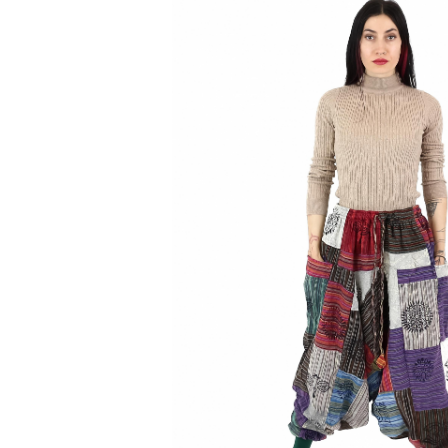
Genți și Borsete
Pălării
Bijuterii
Eșarfe
PRODUSE DE RELAXARE
Produse pentru Baie
Lumânări Parfumate
Bijuterii Energetice
Diverse
ACCESORII DE IARNĂ
Căciuli
Eșarfe
Bentițe
Mănuși
Jambiere din Lână
Eșarfe Cașmir