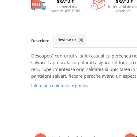
GRATUIT
GRATUIT
la comenzi mai
formularul de re
mari de 499 RON
(click aici)
Review-uri
(0)
Descriere
Descoperă confortul și stilul casual cu perechea no
salvari. Captuseala cu polar îți asigură căldura și c
reci. Experimentează originalitatea și unicitatea în
pantaloni salvari, fiecare pereche având un aspect d
Informatii conformitate produs