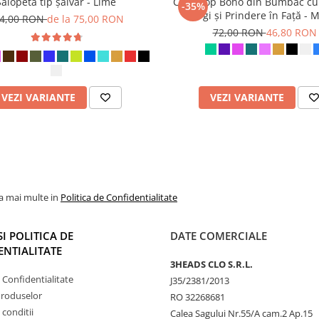
Salopetă tip șalvar - Lime
Crop Top Boho din Bumbac cu
-35%
Largi și Prindere în Față - 
4,00 RON
de la 75,00 RON
72,00 RON
46,80 RON
VEZI VARIANTE
VEZI VARIANTE
la mai multe in
Politica de Confidentialitate
SI POLITICA DE
DATE COMERCIALE
NTIALITATE
3HEADS CLO S.R.L.
e Confidentialitate
J35/2381/2013
Produselor
RO 32268681
 conditii
Calea Sagului Nr.55/A cam.2 Ap.15