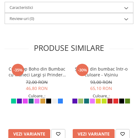
Caracteristici
Review-uri
(0)
PRODUSE SIMILARE
Crop Top Boho din Bumbac
Șalvari din bumbac într-o
-35%
-30%
cu Mâneci Largi și Prindere
culoare - Vișiniu
în Față - Mentă
72,00 RON
93,00 RON
46,80 RON
65,10 RON
Culoare_:
Culoare_:
VEZI VARIANTE
VEZI VARIANTE