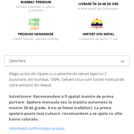
BUMBAC PREMIUM
LIVRARE ÎN 24-48 DE ORE
calitate premium la costuri
la tine acasă sau la Easybox.
accesibile
PRODUSE HANDMADE
IMPORT DIN NEPAL
create manual, purtate cu drag.
colaborare de peste 11 ani
Descriere
Alege sa iesi din tipare cu o pereche de salvari lejeri cu 2
buzunare, din bumbac 100%. Salvarii Ucca sunt lucrati manual de
catre artizanii din Nepal.
Intretinere: Recomandam a fi spalat inainte de prima
purtare. Spalare manuala sau la masina automata la
maxim 30 de grade. A nu se folosi inalbitori. La prima
spalare poate lasa culoare, recomandam a se spala cu alte
haine colorate.
Informatii conformitate produs