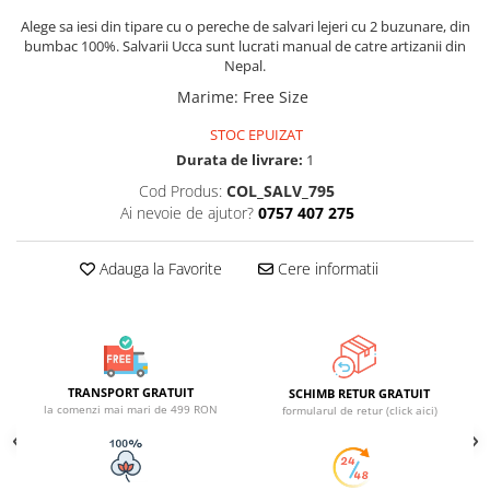
ACCESORII DE IARNĂ
Alege sa iesi din tipare cu o pereche de salvari lejeri cu 2 buzunare, din
bumbac 100%. Salvarii Ucca sunt lucrati manual de catre artizanii din
Căciuli
Nepal.
Eșarfe
Marime
:
Free Size
Bentițe
STOC EPUIZAT
Mănuși
Durata de livrare:
1
Jambiere din Lână
Cod Produs:
COL_SALV_795
Eșarfe Cașmir
Ai nevoie de ajutor?
0757 407 275
Adauga la Favorite
Cere informatii
TRANSPORT GRATUIT
SCHIMB RETUR GRATUIT
la comenzi mai mari de 499 RON
formularul de retur (click aici)