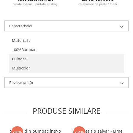
create manual, purtate cu drag.
colaborare de peste 11 ani
Caracteristici
Material :
100%Bumbac
Culoare:
Multicolor
Review-uri
(0)
PRODUSE SIMILARE
Șalvari din bumbac într-o
Salopetă tip șalvar - Lime
-30%
-54%