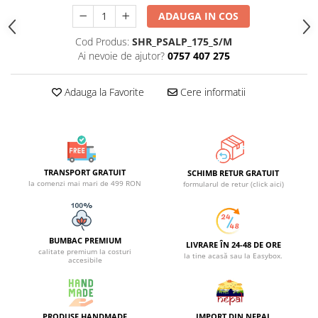
ADAUGA IN COS
Cod Produs:
SHR_PSALP_175_S/M
Ai nevoie de ajutor?
0757 407 275
Adauga la Favorite
Cere informatii
TRANSPORT GRATUIT
SCHIMB RETUR GRATUIT
la comenzi mai mari de 499 RON
formularul de retur (click aici)
BUMBAC PREMIUM
LIVRARE ÎN 24-48 DE ORE
calitate premium la costuri
la tine acasă sau la Easybox.
accesibile
PRODUSE HANDMADE
IMPORT DIN NEPAL