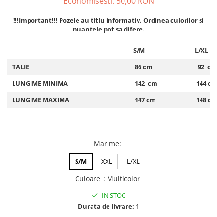
Economisesti:
50,00
RON
ACCESORII DE IARNĂ
!!!Important!!! Pozele au titlu informativ. Ordinea culorilor si
Căciuli
nuantele pot sa difere.
Eșarfe
S/M
L/XL
Bentițe
Mănuși
TALIE
86 cm
92 cm
Jambiere din Lână
LUNGIME MINIMA
142 cm
144 c
Eșarfe Cașmir
LUNGIME MAXIMA
147 cm
148 c
Marime
:
S/M
XXL
L/XL
Culoare_
:
Multicolor
IN STOC
Durata de livrare:
1