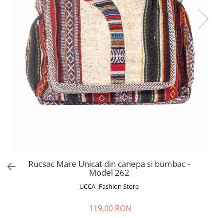
Fuste
Borsete și Genți
Salopete
Căciuli
Rochii
RUCSACURI
Rucsacuri Mari cu Print
Rucsacuri Mari
Rucsacuri Mici
ACCESORII
Genți și Borsete
Pălării
Bijuterii
Eșarfe
Rucsac Mare Unicat din canepa si bumbac -
PRODUSE DE RELAXARE
Model 262
Produse pentru Baie
UCCA|Fashion Store
Lumânări Parfumate
Bijuterii Energetice
119,00 RON
Diverse