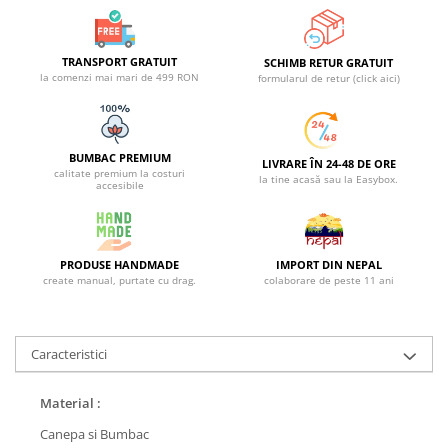
TRANSPORT GRATUIT
SCHIMB RETUR GRATUIT
la comenzi mai mari de 499 RON
formularul de retur (click aici)
BUMBAC PREMIUM
LIVRARE ÎN 24-48 DE ORE
calitate premium la costuri
la tine acasă sau la Easybox.
accesibile
PRODUSE HANDMADE
IMPORT DIN NEPAL
create manual, purtate cu drag.
colaborare de peste 11 ani
Caracteristici
Material :
Canepa si Bumbac