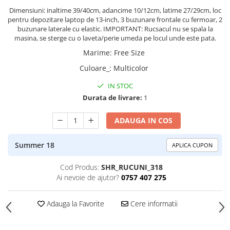
Dimensiuni: inaltime 39/40cm, adancime 10/12cm, latime 27/29cm, loc
ACCESORII DE IARNĂ
pentru depozitare laptop de 13-inch, 3 buzunare frontale cu fermoar, 2
Căciuli
buzunare laterale cu elastic. IMPORTANT: Rucsacul nu se spala la
masina, se sterge cu o laveta/perie umeda pe locul unde este pata.
Eșarfe
Marime
:
Free Size
Bentițe
Mănuși
Culoare_
:
Multicolor
Jambiere din Lână
IN STOC
Eșarfe Cașmir
Durata de livrare:
1
ADAUGA IN COS
Summer 18
APLICA CUPON
Cod Produs:
SHR_RUCUNI_318
Ai nevoie de ajutor?
0757 407 275
Adauga la Favorite
Cere informatii