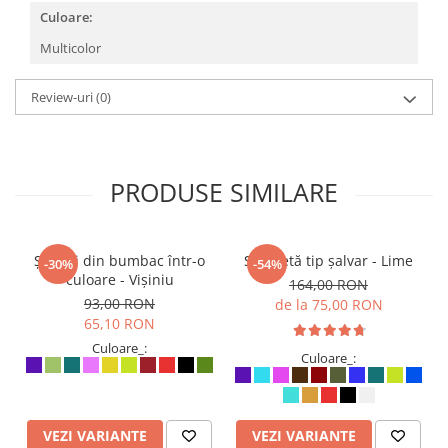
Culoare:
Multicolor
Review-uri
(0)
PRODUSE SIMILARE
Șalvari din bumbac într-o
Salopetă tip șalvar - Lime
-30%
-54%
culoare - Vișiniu
164,00 RON
93,00 RON
de la 75,00 RON
65,10 RON
Culoare_:
Culoare_:
VEZI VARIANTE
VEZI VARIANTE