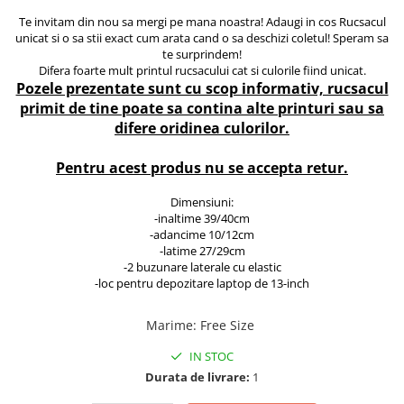
ACCESORII DE IARNĂ
Te invitam din nou sa mergi pe mana noastra! Adaugi in cos Rucsacul
unicat si o sa stii exact cum arata cand o sa deschizi coletul! Speram sa
Căciuli
te surprindem!
Difera foarte mult printul rucsacului cat si culorile fiind unicat.
Eșarfe
Pozele prezentate sunt cu scop informativ, rucsacul
Bentițe
primit de tine poate sa contina alte printuri sau sa
Mănuși
difere oridinea culorilor.
Jambiere din Lână
Eșarfe Cașmir
Pentru acest produs nu se accepta retur.
Dimensiuni:
-inaltime 39/40cm
-adancime 10/12cm
-latime 27/29cm
-2 buzunare laterale cu elastic
-loc pentru depozitare laptop de 13-inch
Marime
:
Free Size
IN STOC
Durata de livrare:
1