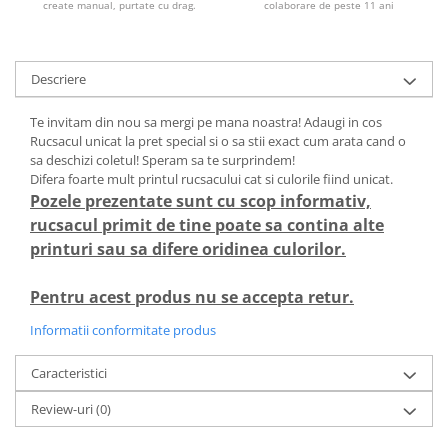
create manual, purtate cu drag.
colaborare de peste 11 ani
Descriere
Te invitam din nou sa mergi pe mana noastra! Adaugi in cos
Rucsacul unicat la pret special si o sa stii exact cum arata cand o
sa deschizi coletul! Speram sa te surprindem!
Difera foarte mult printul rucsacului cat si culorile fiind unicat.
Pozele prezentate sunt cu scop informativ,
rucsacul primit de tine poate sa contina alte
printuri sau sa difere oridinea culorilor.
Pentru acest produs nu se accepta retur.
Informatii conformitate produs
Caracteristici
Review-uri
(0)