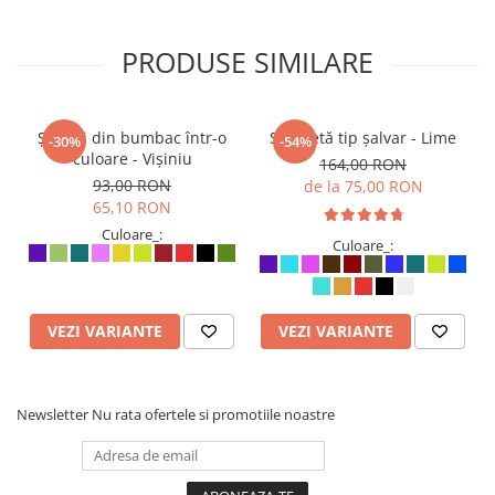
PRODUSE SIMILARE
Șalvari din bumbac într-o
Salopetă tip șalvar - Lime
-30%
-54%
culoare - Vișiniu
164,00 RON
93,00 RON
de la 75,00 RON
65,10 RON
Culoare_:
Culoare_:
VEZI VARIANTE
VEZI VARIANTE
Newsletter
Nu rata ofertele si promotiile noastre