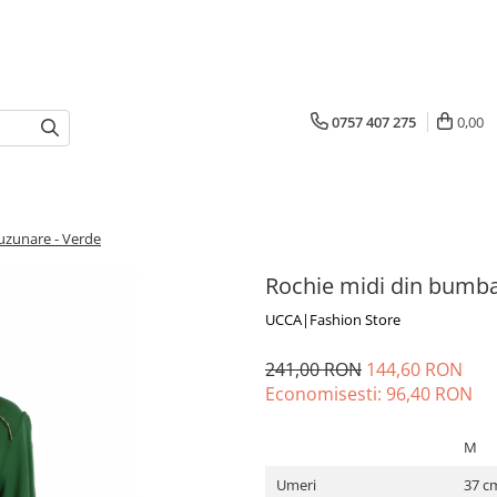
0757 407 275
0,00
uzunare - Verde
Rochie midi din bumbac
UCCA|Fashion Store
241,00 RON
144,60 RON
Economisesti:
96,40
RON
M
Umeri
37 c