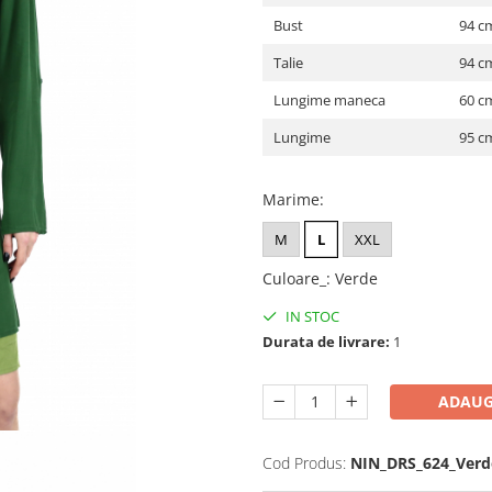
Bust
94 c
Talie
94 c
Lungime maneca
60 c
Lungime
95 c
Marime
:
M
L
XXL
Culoare_
:
Verde
IN STOC
Durata de livrare:
1
ADAUG
Cod Produs:
NIN_DRS_624_Verd