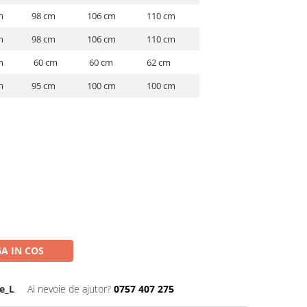
m
98 cm
106 cm
110 cm
m
98 cm
106 cm
110 cm
m
60 cm
60 cm
62 cm
m
95 cm
100 cm
100 cm
A IN COS
e_L
Ai nevoie de ajutor?
0757 407 275