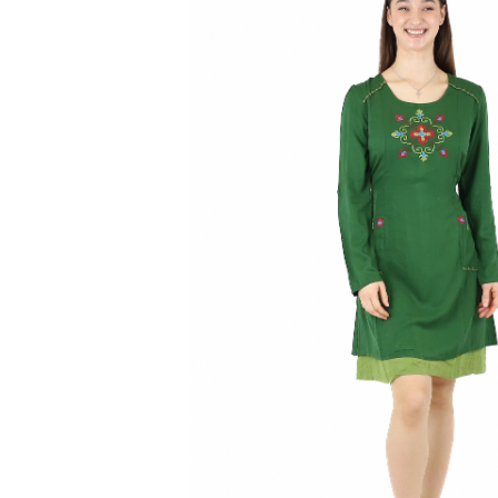
Genți și Borsete
Pălării
Bijuterii
Eșarfe
PRODUSE DE RELAXARE
Produse pentru Baie
Lumânări Parfumate
Bijuterii Energetice
Diverse
ACCESORII DE IARNĂ
Căciuli
Eșarfe
Bentițe
Mănuși
Jambiere din Lână
Eșarfe Cașmir