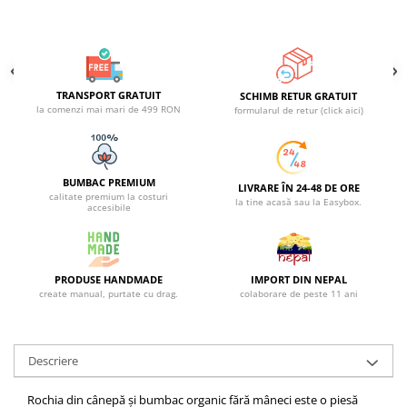
TRANSPORT GRATUIT
SCHIMB RETUR GRATUIT
la comenzi mai mari de 499 RON
formularul de retur (click aici)
BUMBAC PREMIUM
LIVRARE ÎN 24-48 DE ORE
calitate premium la costuri
la tine acasă sau la Easybox.
accesibile
PRODUSE HANDMADE
IMPORT DIN NEPAL
create manual, purtate cu drag.
colaborare de peste 11 ani
Descriere
Rochia din cânepă și bumbac organic fără mâneci este o piesă