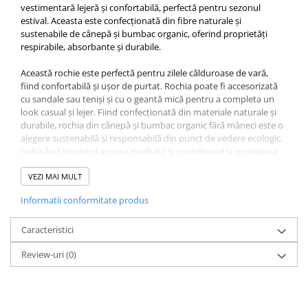
vestimentară lejeră și confortabilă, perfectă pentru sezonul
estival. Aceasta este confecționată din fibre naturale și
sustenabile de cânepă și bumbac organic, oferind proprietăți
respirabile, absorbante și durabile.
Această rochie este perfectă pentru zilele călduroase de vară,
fiind confortabilă și ușor de purtat. Rochia poate fi accesorizată
cu sandale sau teniși și cu o geantă mică pentru a completa un
look casual și lejer. Fiind confecționată din materiale naturale și
durabile, rochia din cânepă și bumbac organic fără mâneci este o
alegere sustenabilă și responsabilă din punct de vedere ecologic,
reducând impactul asupra mediului și contribuind la protejarea
planetei noastre.
VEZI MAI MULT
-piesă vestimentară lejeră și confortabilă
Informatii conformitate produs
-perfectă pentru sezonul estival
-confortabilă și ușor de purtat
Caracteristici
COMPOZITIE:
Review-uri
(0)
55% CÂNEPĂ
45% BUMBAC ORGANIC