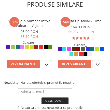
PRODUSE SIMILARE
Șalvari din bumbac într-o
Salopetă tip șalvar - Lime
-30%
-54%
culoare - Vișiniu
164,00 RON
93,00 RON
de la 75,00 RON
65,10 RON
Culoare_:
Culoare_:
VEZI VARIANTE
VEZI VARIANTE
Newsletter
Nu rata ofertele si promotiile noastre
Vreau sa primesc newsletter cu promotiile