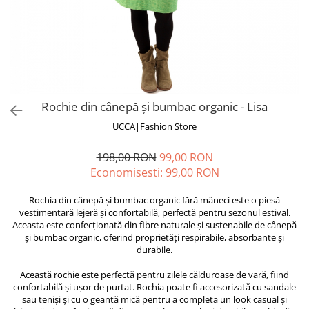
Fuste
Borsete și Genți
Salopete
Căciuli
Rochii
RUCSACURI
Rucsacuri Mari cu Print
Rucsacuri Mari
Rochie din cânepă și bumbac organic - Lisa
Rucsacuri Mici
UCCA|Fashion Store
ACCESORII
198,00 RON
99,00 RON
Genți și Borsete
Economisesti:
99,00
RON
Pălării
Bijuterii
Rochia din cânepă și bumbac organic fără mâneci este o piesă
vestimentară lejeră și confortabilă, perfectă pentru sezonul estival.
Eșarfe
Aceasta este confecționată din fibre naturale și sustenabile de cânepă
PRODUSE DE RELAXARE
și bumbac organic, oferind proprietăți respirabile, absorbante și
durabile.
Produse pentru Baie
Lumânări Parfumate
Această rochie este perfectă pentru zilele călduroase de vară, fiind
confortabilă și ușor de purtat. Rochia poate fi accesorizată cu sandale
Bijuterii Energetice
sau teniși și cu o geantă mică pentru a completa un look casual și
Diverse