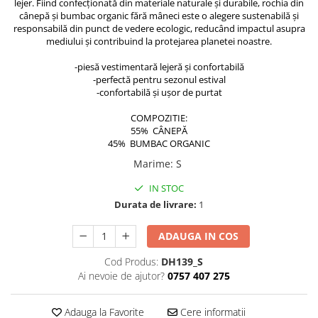
lejer. Fiind confecționată din materiale naturale și durabile, rochia din
ACCESORII DE IARNĂ
cânepă și bumbac organic fără mâneci este o alegere sustenabilă și
responsabilă din punct de vedere ecologic, reducând impactul asupra
Căciuli
mediului și contribuind la protejarea planetei noastre.
Eșarfe
-piesă vestimentară lejeră și confortabilă
Bentițe
-perfectă pentru sezonul estival
-confortabilă și ușor de purtat
Mănuși
Jambiere din Lână
COMPOZITIE:
Eșarfe Cașmir
55% CÂNEPĂ
45% BUMBAC ORGANIC
Marime
:
S
IN STOC
Durata de livrare:
1
ADAUGA IN COS
Cod Produs:
DH139_S
Ai nevoie de ajutor?
0757 407 275
Adauga la Favorite
Cere informatii