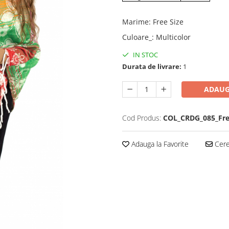
Marime
:
Free Size
Culoare_
:
Multicolor
IN STOC
Durata de livrare:
1
ADAUG
Cod Produs:
COL_CRDG_085_Fr
Adauga la Favorite
Cere 