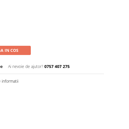
A IN COS
ee
Ai nevoie de ajutor?
0757 407 275
informatii