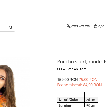
0757 407 275
0,00
Poncho scurt, model Fl
UCCA|Fashion Store
159,00 RON
75,00 RON
Economisesti:
84,00
RON
Umeri/Guler
26 cm
Lungime
90 cm