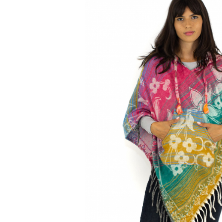
Genți și Borsete
Pălării
Bijuterii
Eșarfe
PRODUSE DE RELAXARE
Produse pentru Baie
Lumânări Parfumate
Bijuterii Energetice
Diverse
ACCESORII DE IARNĂ
Căciuli
Eșarfe
Bentițe
Mănuși
Jambiere din Lână
Eșarfe Cașmir