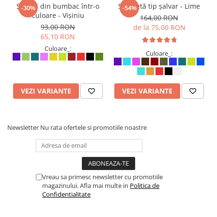
Șalvari din bumbac într-o
Salopetă tip șalvar - Lime
-30%
-54%
culoare - Vișiniu
164,00 RON
93,00 RON
de la 75,00 RON
65,10 RON
Culoare_:
Culoare_:
VEZI VARIANTE
VEZI VARIANTE
Newsletter
Nu rata ofertele si promotiile noastre
Vreau sa primesc newsletter cu promotiile
magazinului. Afla mai multe in
Politica de
Confidentialitate