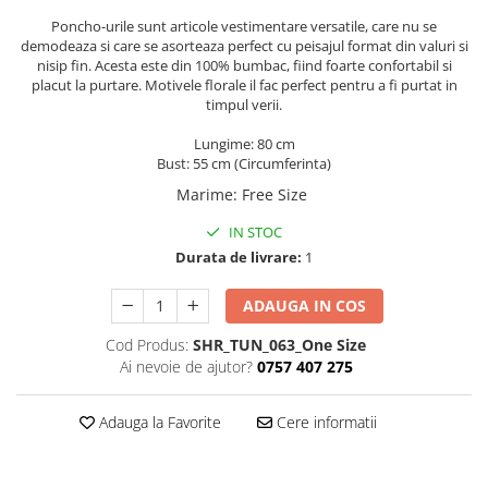
ACCESORII DE IARNĂ
Poncho-urile sunt articole vestimentare versatile, care nu se
demodeaza si care se asorteaza perfect cu peisajul format din valuri si
Căciuli
nisip fin. Acesta este din 100% bumbac, fiind foarte confortabil si
placut la purtare. Motivele florale il fac perfect pentru a fi purtat in
Eșarfe
timpul verii.
Bentițe
Mănuși
Lungime: 80 cm
Bust: 55 cm (Circumferinta)
Jambiere din Lână
Marime
:
Free Size
Eșarfe Cașmir
IN STOC
Durata de livrare:
1
ADAUGA IN COS
Cod Produs:
SHR_TUN_063_One Size
Ai nevoie de ajutor?
0757 407 275
Adauga la Favorite
Cere informatii