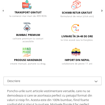
TRANSPORT GRATUIT
SCHIMB RETUR GRATUIT
la comenzi mai mari de 499 RON
formularul de retur (click aici)
BUMBAC PREMIUM
LIVRARE ÎN 24-48 DE ORE
calitate premium la costuri
la tine acasă sau la Easybox.
accesibile
PRODUSE HANDMADE
IMPORT DIN NEPAL
create manual, purtate cu drag.
colaborare de peste 11 ani
Descriere
Poncho-urile sunt articole vestimentare versatile, care nu se
demodeaza si care se asorteaza perfect cu peisajul format din
valuri si nisip fin. Acesta este din 100% bumbac, fiind foarte
confortabil si placut la purtare. Motivele florale il fac perfect