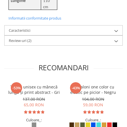
Lungime
110
cm
Informatii conformitate produs
Caracteristici
Review-uri
(2)
RECOMANDARI
Tricou unisex cu mânecă
Pantaloni one color cu
-53%
-43%
lungă și print abstract - Gri
elastic pe picior - Negru
137,00 RON
104,00 RON
65,00 RON
59,00 RON
Culoare_:
Culoare_: