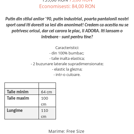
Economisesti:
84,00
RON
ACCESORII DE IARNĂ
Căciuli
Putin din stilul anilor '90, putin industrial, poarta pantalonii nostri
Eșarfe
sport cand iti doresti sa iesi din anonimat! Credem ca acestia nu se
Bentițe
potrivesc oricui, dar cei carora le plac, ii ADORA. Iti lansam o
intrebare - sunt pentru tine?
Mănuși
Jambiere din Lână
Caracteristici:
- din 100% bumbac;
Eșarfe Cașmir
- talie inalta elastica;
- 2 buzunare laterale supradimensionate;
- elastic la glezna;
- intr-o culoare.
Talie minim
64 cm
Talie maxim
100
cm
Lungime
110
cm
Marime
:
Free Size