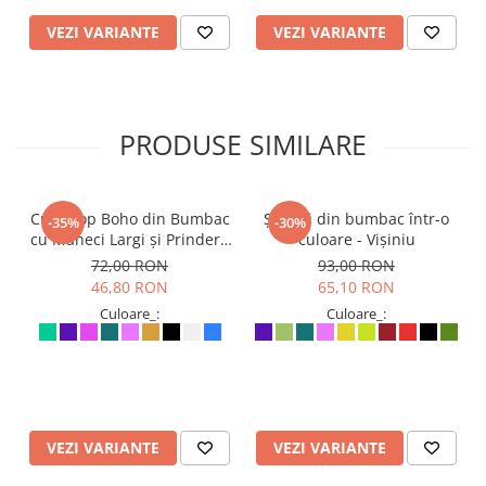
VEZI VARIANTE
VEZI VARIANTE
PRODUSE SIMILARE
Crop Top Boho din Bumbac
Șalvari din bumbac într-o
-35%
-30%
cu Mâneci Largi și Prindere
culoare - Vișiniu
în Față - Mentă
72,00 RON
93,00 RON
46,80 RON
65,10 RON
Culoare_:
Culoare_:
VEZI VARIANTE
VEZI VARIANTE