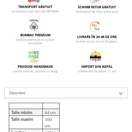
TRANSPORT GRATUIT
SCHIMB RETUR GRATUIT
la comenzi mai mari de 499 RON
formularul de retur (click aici)
BUMBAC PREMIUM
LIVRARE ÎN 24-48 DE ORE
calitate premium la costuri
la tine acasă sau la Easybox.
accesibile
PRODUSE HANDMADE
IMPORT DIN NEPAL
create manual, purtate cu drag.
colaborare de peste 11 ani
Descriere
Talie minim
64 cm
Talie maxim
100
cm