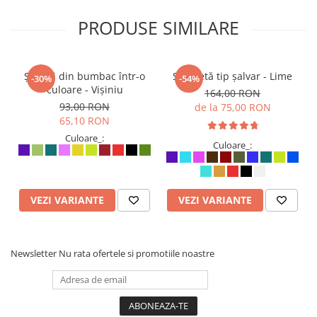
PRODUSE SIMILARE
Șalvari din bumbac într-o
Salopetă tip șalvar - Lime
-30%
-54%
culoare - Vișiniu
164,00 RON
93,00 RON
de la 75,00 RON
65,10 RON
Culoare_:
Culoare_:
VEZI VARIANTE
VEZI VARIANTE
Newsletter
Nu rata ofertele si promotiile noastre