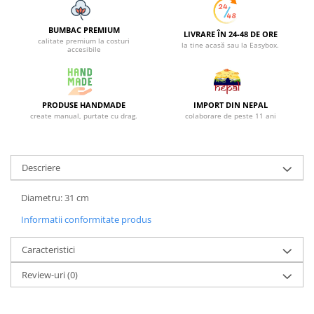
BUMBAC PREMIUM
LIVRARE ÎN 24-48 DE ORE
calitate premium la costuri
la tine acasă sau la Easybox.
accesibile
PRODUSE HANDMADE
IMPORT DIN NEPAL
create manual, purtate cu drag.
colaborare de peste 11 ani
Descriere
Diametru: 31 cm
Informatii conformitate produs
Caracteristici
Review-uri
(0)