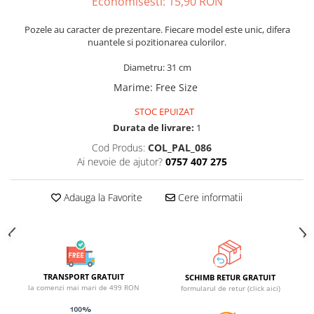
Economisesti:
15,90
RON
ACCESORII DE IARNĂ
Pozele au caracter de prezentare. Fiecare model este unic, difera
Căciuli
nuantele si pozitionarea culorilor.
Eșarfe
Diametru: 31 cm
Bentițe
Marime
:
Free Size
Mănuși
Jambiere din Lână
STOC EPUIZAT
Durata de livrare:
1
Eșarfe Cașmir
Cod Produs:
COL_PAL_086
Ai nevoie de ajutor?
0757 407 275
Adauga la Favorite
Cere informatii
TRANSPORT GRATUIT
SCHIMB RETUR GRATUIT
la comenzi mai mari de 499 RON
formularul de retur (click aici)