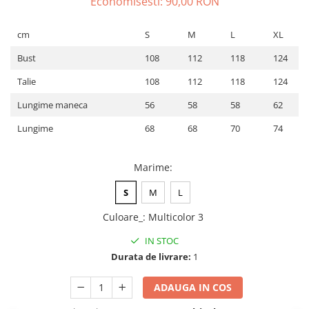
Economisesti:
90,00
RON
ACCESORII DE IARNĂ
cm
S
M
L
XL
Căciuli
Eșarfe
Bust
108
112
118
124
Bentițe
Talie
108
112
118
124
Mănuși
Lungime maneca
56
58
58
62
Jambiere din Lână
Eșarfe Cașmir
Lungime
68
68
70
74
Marime
:
S
M
L
Culoare_
:
Multicolor 3
IN STOC
Durata de livrare:
1
ADAUGA IN COS