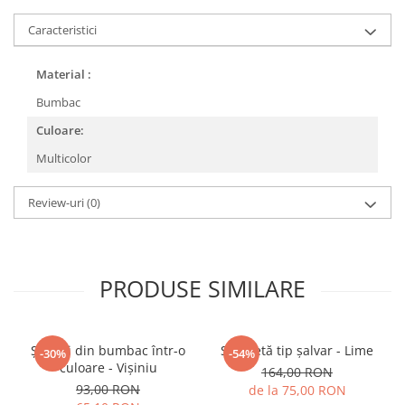
Caracteristici
Material :
Bumbac
Culoare:
Multicolor
Review-uri
(0)
PRODUSE SIMILARE
Șalvari din bumbac într-o
Salopetă tip șalvar - Lime
-30%
-54%
culoare - Vișiniu
164,00 RON
93,00 RON
de la 75,00 RON