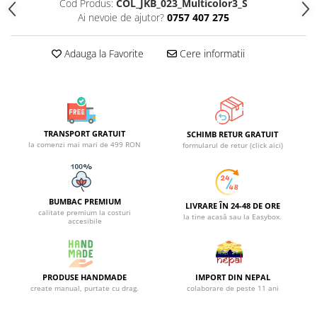
Cod Produs:
COL_JKB_023_Multicolor3_S
Ai nevoie de ajutor?
0757 407 275
Adauga la Favorite
Cere informatii
TRANSPORT GRATUIT
SCHIMB RETUR GRATUIT
la comenzi mai mari de 499 RON
formularul de retur (click aici)
BUMBAC PREMIUM
LIVRARE ÎN 24-48 DE ORE
calitate premium la costuri
la tine acasă sau la Easybox.
accesibile
PRODUSE HANDMADE
IMPORT DIN NEPAL
create manual, purtate cu drag.
colaborare de peste 11 ani