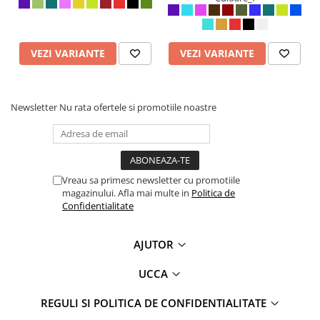
Pentru a menține jacheta în cea mai bună stare, se recomandă
spălarea la mașină la temperaturi scăzute și uscarea la aer,
evitându-se expunerea directă la soare.
VEZI VARIANTE
VEZI VARIANTE
Recomandare de utilizare
: Alege-ți culoarea preferată și
integrează această jachetă în ținutele tale de zi cu zi, adăugând un
accent de stil și confort în fiecare apariție!
Newsletter
Nu rata ofertele si promotiile noastre
Vreau sa primesc newsletter cu promotiile
magazinului. Afla mai multe in
Politica de
Confidentialitate
AJUTOR
UCCA
REGULI SI POLITICA DE CONFIDENTIALITATE