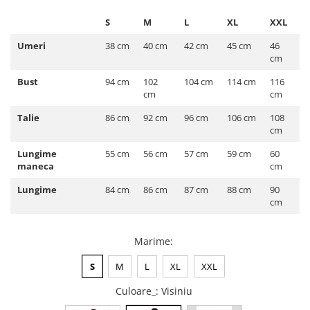
ACCESORII DE IARNĂ
S
M
L
XL
XXL
Căciuli
Umeri
38 cm
40 cm
42 cm
45 cm
46
Eșarfe
cm
Bentițe
Bust
94 cm
102
104 cm
114 cm
116
Mănuși
cm
cm
Jambiere din Lână
Talie
86 cm
92 cm
96 cm
106 cm
108
Eșarfe Cașmir
cm
Lungime
55 cm
56 cm
57 cm
59 cm
60
maneca
cm
Lungime
84 cm
86 cm
87 cm
88 cm
90
cm
Marime
:
S
M
L
XL
XXL
Culoare_
: Visiniu