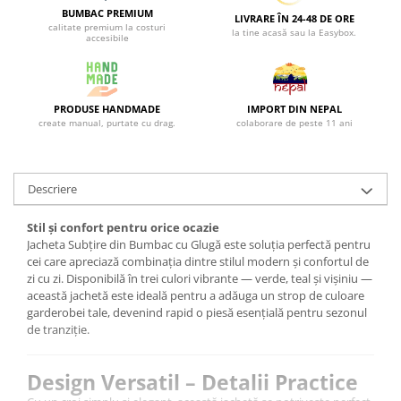
BUMBAC PREMIUM
LIVRARE ÎN 24-48 DE ORE
calitate premium la costuri
la tine acasă sau la Easybox.
accesibile
PRODUSE HANDMADE
IMPORT DIN NEPAL
create manual, purtate cu drag.
colaborare de peste 11 ani
Descriere
Stil și confort pentru orice ocazie
Jacheta Subțire din Bumbac cu Glugă este soluția perfectă pentru
cei care apreciază combinația dintre stilul modern și confortul de
zi cu zi. Disponibilă în trei culori vibrante — verde, teal și vișiniu —
această jachetă este ideală pentru a adăuga un strop de culoare
garderobei tale, devenind rapid o piesă esențială pentru sezonul
de tranziție.
Design Versatil – Detalii Practice