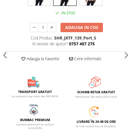
IN STOC
ADAUGA IN COS
Cod Produs:
SHR_JKTF_139_Port_S
Ai nevoie de ajutor?
0757 407 275
Adauga la Favorite
Cere informatii
TRANSPORT GRATUIT
SCHIMB RETUR GRATUIT
la comenzi mai mari de 499 RON
formularul de retur (click aici)
BUMBAC PREMIUM
LIVRARE ÎN 24-48 DE ORE
calitate premium la costuri
la tine acasă sau la Easybox.
accesibile