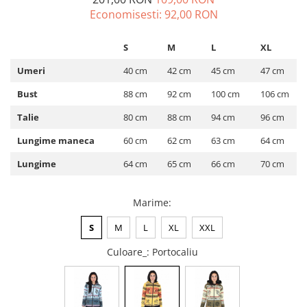
Economisesti:
92,00
RON
ACCESORII DE IARNĂ
Căciuli
S
M
L
XL
Eșarfe
Umeri
40 cm
42 cm
45 cm
47 cm
Bentițe
Mănuși
Bust
88 cm
92 cm
100 cm
106 cm
Jambiere din Lână
Talie
80 cm
88 cm
94 cm
96 cm
Eșarfe Cașmir
Lungime maneca
60 cm
62 cm
63 cm
64 cm
Lungime
64 cm
65 cm
66 cm
70 cm
Marime
:
S
M
L
XL
XXL
Culoare_
: Portocaliu