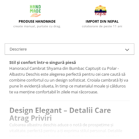
PRODUSE HANDMADE
IMPORT DIN NEPAL
create manual, purtate cu drag.
colaborare de peste 11 ani
Descriere
Stil și confort într-o singură piesă
Hanoracul Cambrat Shyama din Bumbac Captușit cu Polar -
Albastru Deschis este alegerea perfectă pentru cei care caută să
combine confortul cu un design sofisticat. Croiala cambrată îți va
pune în evidență silueta, în timp ce materialul moale și călduros
te va menține confortabil în zilele mai răcoroase.
Design Elegant – Detalii Care
Atrag Priviri
Culoarea albastru deschis aduce o notă de prospețime și
vitalitate, perfectă pentru a-ți exprima stilul personal. Detaliile
bine gândite, cum ar fi gluga ajustabilă și manșetele, conferă