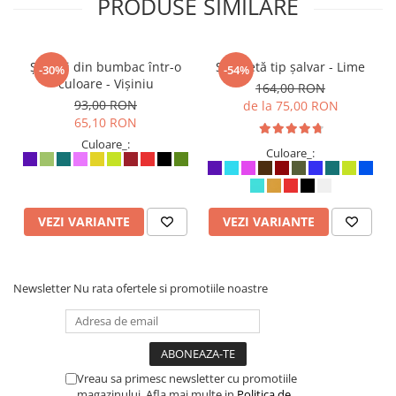
PRODUSE SIMILARE
Șalvari din bumbac într-o
Salopetă tip șalvar - Lime
-30%
-54%
culoare - Vișiniu
164,00 RON
93,00 RON
de la 75,00 RON
65,10 RON
Culoare_:
Culoare_:
VEZI VARIANTE
VEZI VARIANTE
Newsletter
Nu rata ofertele si promotiile noastre
Vreau sa primesc newsletter cu promotiile
magazinului. Afla mai multe in
Politica de