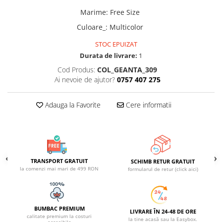
ACCESORII DE IARNĂ
Marime
:
Free Size
Căciuli
Culoare_
:
Multicolor
Eșarfe
STOC EPUIZAT
Bentițe
Durata de livrare:
1
Mănuși
Cod Produs:
COL_GEANTA_309
Jambiere din Lână
Ai nevoie de ajutor?
0757 407 275
Eșarfe Cașmir
Adauga la Favorite
Cere informatii
TRANSPORT GRATUIT
SCHIMB RETUR GRATUIT
la comenzi mai mari de 499 RON
formularul de retur (click aici)
BUMBAC PREMIUM
LIVRARE ÎN 24-48 DE ORE
calitate premium la costuri
la tine acasă sau la Easybox.