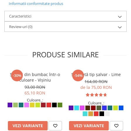
Informatii conformitate produs
Caracteristici
Review-uri
(0)
PRODUSE SIMILARE
Șalvari din bumbac într-o
Salopetă tip șalvar - Lime
-30%
-54%
culoare - Vișiniu
164,00 RON
93,00 RON
de la 75,00 RON
65,10 RON
Culoare_:
Culoare_:
VEZI VARIANTE
VEZI VARIANTE