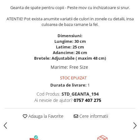
ACCESORII DE IARNĂ
Geanta de spate pentru copii - Peste mov cu inchizatoare si snur.
Căciuli
ATENTIE! Pot exista anumite variatii de culori in zonele cu detalii, insa
culoarea de baza ramane la fel.
Eșarfe
Bentițe
Dimensiuni:
Mănuși
Lungime: 30 cm
Latime: 25 cm
Jambiere din Lână
Adancime: 26 cm
Eșarfe Cașmir
Bretele: Adjustabile ( maxim 48 cm)
Marime
:
Free Size
STOC EPUIZAT
Durata de livrare:
1
Cod Produs:
STD_GEANTA_194
Ai nevoie de ajutor?
0757 407 275
Adauga la Favorite
Cere informatii