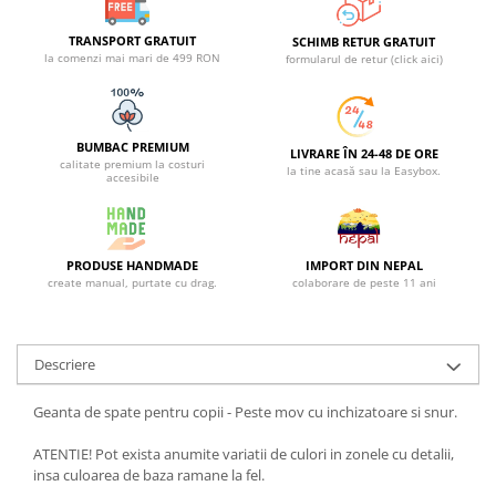
TRANSPORT GRATUIT
SCHIMB RETUR GRATUIT
la comenzi mai mari de 499 RON
formularul de retur (click aici)
BUMBAC PREMIUM
LIVRARE ÎN 24-48 DE ORE
calitate premium la costuri
la tine acasă sau la Easybox.
accesibile
PRODUSE HANDMADE
IMPORT DIN NEPAL
create manual, purtate cu drag.
colaborare de peste 11 ani
Descriere
Geanta de spate pentru copii - Peste mov cu inchizatoare si snur.
ATENTIE! Pot exista anumite variatii de culori in zonele cu detalii,
insa culoarea de baza ramane la fel.