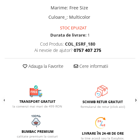
ACCESORII DE IARNĂ
Marime
:
Free Size
Căciuli
Culoare_
:
Multicolor
Eșarfe
STOC EPUIZAT
Bentițe
Durata de livrare:
1
Mănuși
Cod Produs:
COL_ESRF_180
Jambiere din Lână
Ai nevoie de ajutor?
0757 407 275
Eșarfe Cașmir
Adauga la Favorite
Cere informatii
TRANSPORT GRATUIT
SCHIMB RETUR GRATUIT
la comenzi mai mari de 499 RON
formularul de retur (click aici)
BUMBAC PREMIUM
LIVRARE ÎN 24-48 DE ORE
calitate premium la costuri
la tine acasă sau la Easybox.