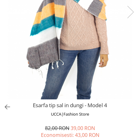
Fuste
Borsete și Genți
Salopete
Căciuli
Rochii
RUCSACURI
Rucsacuri Mari cu Print
Rucsacuri Mari
Rucsacuri Mici
ACCESORII
Genți și Borsete
Pălării
Bijuterii
Eșarfe
Esarfa tip sal in dungi - Model 4
PRODUSE DE RELAXARE
UCCA|Fashion Store
Produse pentru Baie
Lumânări Parfumate
82,00 RON
39,00 RON
Bijuterii Energetice
Economisesti:
43,00
RON
Diverse