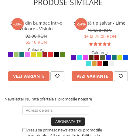
PRODUSE SIMILARE
Șalvari din bumbac într-o
Salopetă tip șalvar - Lime
-30%
-54%
culoare - Vișiniu
164,00 RON
93,00 RON
de la 75,00 RON
65,10 RON
Culoare_:
Culoare_:
VEZI VARIANTE
VEZI VARIANTE
Newsletter
Nu rata ofertele si promotiile noastre
Vreau sa primesc newsletter cu promotiile
magazinului. Afla mai multe in
Politica de