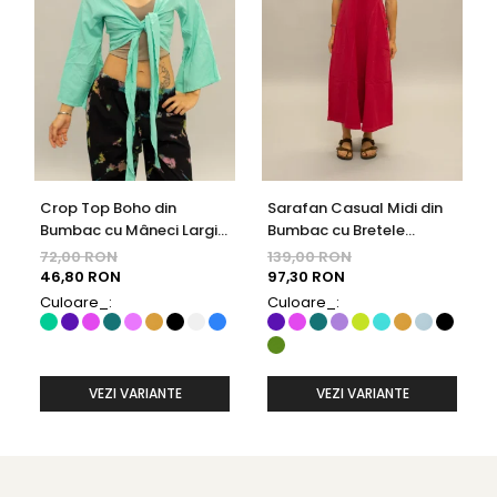
Crop Top Boho din
Sarafan Casual Midi din
Bumbac cu Mâneci Largi
Bumbac cu Bretele
și Prindere în Față - Mentă
Ajustabile și Buzunare -
72,00 RON
139,00 RON
Fucsia
46,80 RON
97,30 RON
Culoare_:
Culoare_:
VEZI VARIANTE
VEZI VARIANTE