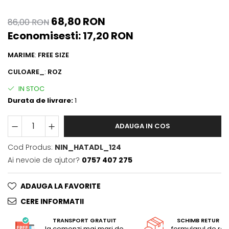
ACCESORII DE IARNĂ
68,80 RON
86,00 RON
Căciuli
Economisesti:
17,20
RON
Eșarfe
Bentițe
MARIME
:
FREE SIZE
Mănuși
CULOARE_
:
ROZ
Jambiere din Lână
IN STOC
Eșarfe Cașmir
Durata de livrare:
1
ADAUGA IN COS
Cod Produs:
NIN_HATADL_124
Ai nevoie de ajutor?
0757 407 275
ADAUGA LA FAVORITE
CERE INFORMATII
TRANSPORT GRATUIT
SCHIMB RETUR G
la comenzi mai mari de
formularul de retu