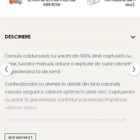
499 RON
aici)
DESCRIERE
Caciula calduroasă cu urechi din 100% lână captusită cu
polar, lucrata manual, aduce o explozie de culori vibrante
în garderoba ta de iarnă.
Confecționată cu atenție la detalii din lână naturală,
caciula asigură o căldură optimă în zilele reci. Captușeala
cu polar îți garantează confortul și protecția împotriva
vântului aspru.
Cu un design încântător și multicolor, această caciulă
devine nu doar un element practic pentru sezonul rece, ci
și o expresie artistică a bucuriei și căldurii. Completează-ți
VEZI MAI MULT