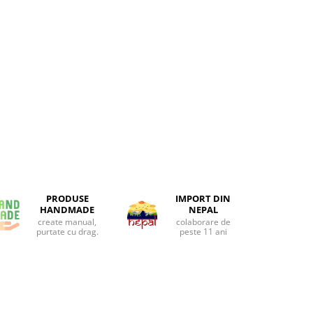
PRODUSE
IMPORT DIN
HANDMADE
NEPAL
create manual,
colaborare de
purtate cu drag.
peste 11 ani