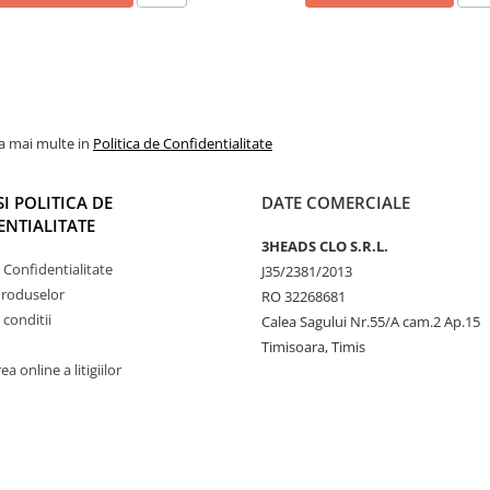
la mai multe in
Politica de Confidentialitate
SI POLITICA DE
DATE COMERCIALE
NTIALITATE
3HEADS CLO S.R.L.
e Confidentialitate
J35/2381/2013
Produselor
RO 32268681
 conditii
Calea Sagului Nr.55/A cam.2 Ap.15
Timisoara, Timis
a online a litigiilor