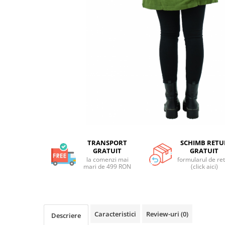
TRANSPORT
SCHIMB RETU
GRATUIT
GRATUIT
la comenzi mai
formularul de re
mari de 499 RON
(click aici)
Caracteristici
Review-uri
(0)
Descriere