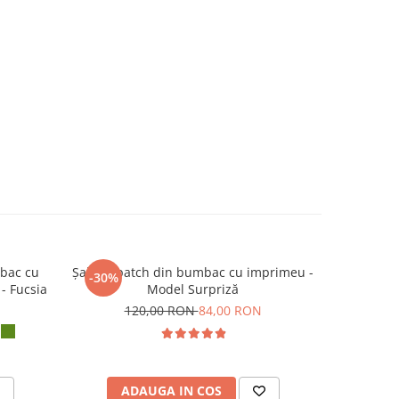
bac cu
Șalvari patch din bumbac cu imprimeu -
Panta
-30%
-20%
- Fucsia
Model Surpriză
N
120,00 RON
84,00 RON
1
ADAUGA IN COS
V