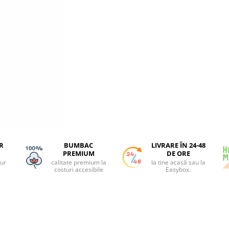
R
BUMBAC
LIVRARE ÎN 24-48
PREMIUM
DE ORE
tur
calitate premium la
la tine acasă sau la
costuri accesibile
Easybox.