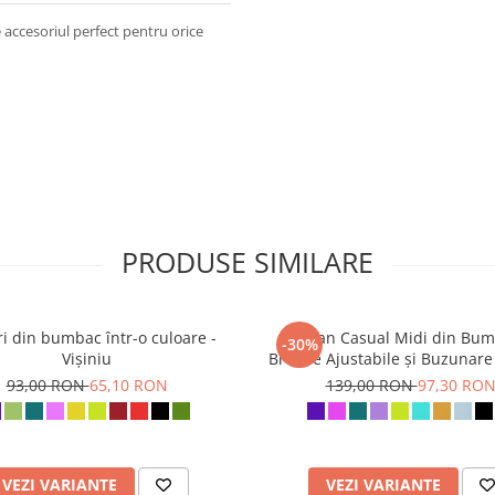
e accesoriul perfect pentru orice
PRODUSE SIMILARE
ri din bumbac într-o culoare -
Sarafan Casual Midi din Bum
-30%
Vișiniu
Bretele Ajustabile și Buzunare 
93,00 RON
65,10 RON
139,00 RON
97,30 RO
VEZI VARIANTE
VEZI VARIANTE