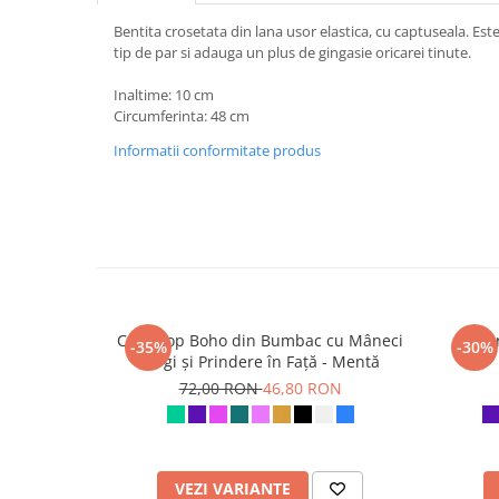
Bentita crosetata din lana usor elastica, cu captuseala. Est
tip de par si adauga un plus de gingasie oricarei tinute.
Inaltime: 10 cm
Circumferinta: 48 cm
Informatii conformitate produs
Crop Top Boho din Bumbac cu Mâneci
Șalva
-35%
-30%
Largi și Prindere în Față - Mentă
72,00 RON
46,80 RON
VEZI VARIANTE