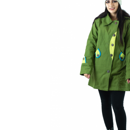
Genți și Borsete
Pălării
Bijuterii
Eșarfe
PRODUSE DE RELAXARE
Produse pentru Baie
Lumânări Parfumate
Bijuterii Energetice
Diverse
ACCESORII DE IARNĂ
Căciuli
Eșarfe
Bentițe
Mănuși
Jambiere din Lână
Eșarfe Cașmir