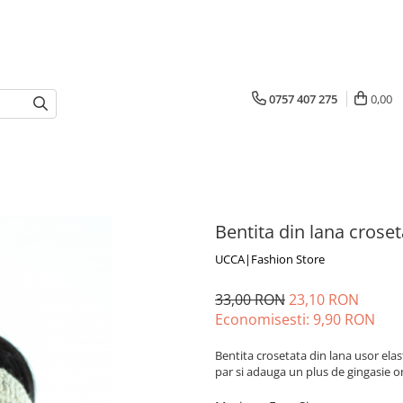
0757 407 275
0,00
Bentita din lana croset
UCCA|Fashion Store
33,00 RON
23,10 RON
Economisesti:
9,90
RON
Bentita crosetata din lana usor elas
par si adauga un plus de gingasie or