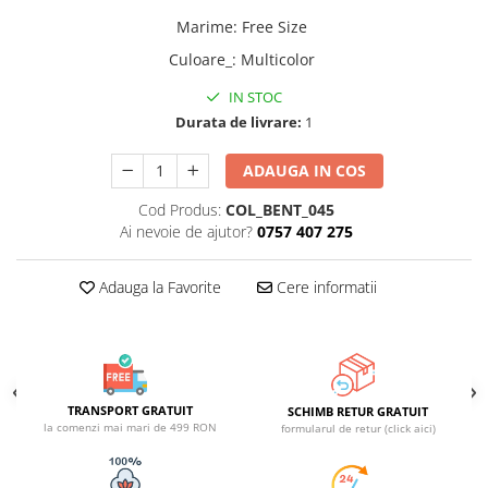
ACCESORII DE IARNĂ
Marime
:
Free Size
Căciuli
Culoare_
:
Multicolor
Eșarfe
IN STOC
Bentițe
Durata de livrare:
1
Mănuși
ADAUGA IN COS
Jambiere din Lână
Eșarfe Cașmir
Cod Produs:
COL_BENT_045
Ai nevoie de ajutor?
0757 407 275
Adauga la Favorite
Cere informatii
TRANSPORT GRATUIT
SCHIMB RETUR GRATUIT
la comenzi mai mari de 499 RON
formularul de retur (click aici)