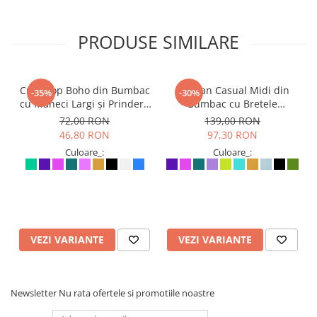
PRODUSE SIMILARE
Crop Top Boho din Bumbac
Sarafan Casual Midi din
-35%
-30%
cu Mâneci Largi și Prindere
Bumbac cu Bretele
în Față - Mentă
Ajustabile și Buzunare -
72,00 RON
139,00 RON
Fucsia
46,80 RON
97,30 RON
Culoare_:
Culoare_:
VEZI VARIANTE
VEZI VARIANTE
Newsletter
Nu rata ofertele si promotiile noastre