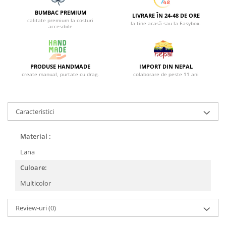
BUMBAC PREMIUM
LIVRARE ÎN 24-48 DE ORE
calitate premium la costuri
la tine acasă sau la Easybox.
accesibile
PRODUSE HANDMADE
IMPORT DIN NEPAL
create manual, purtate cu drag.
colaborare de peste 11 ani
Caracteristici
Material :
Lana
Culoare:
Multicolor
Review-uri
(0)