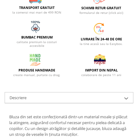
TRANSPORT GRATUIT
SCHIMB RETUR GRATUIT
la comenzi mai mari de 499 RON
formularul de retur (click aici)
BUMBAC PREMIUM
LIVRARE ÎN 24-48 DE ORE
calitate premium la costuri
la tine acasă sau la Easybox.
accesibile
PRODUSE HANDMADE
IMPORT DIN NEPAL
create manual, purtate cu drag.
colaborare de peste 11 ani
Descriere
Bluza din set este confecționată dintr-un material moale și plăcut
la atingere, asigurând confortul necesar pentru pielea delicată a
copiilor. Cu un design atrăgător și detaliile jucaușe, bluza adaugă
un strop de veselie în ținuta micuților.