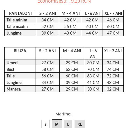
Economisesti:
19,20
RON
ACCESORII DE IARNĂ
PANTALONI
S - 2 ANI
M - 4 ANI
L - 6 ANI
XL – 7 ANI
Căciuli
34 CM
42 CM
42 CM
46 CM
Talie minim
Eșarfe
52 CM
56 CM
60 CM
60 CM
Talie maxim
Bentițe
39 CM
43 CM
44 CM
47 CM
Lungime
Mănuși
Jambiere din Lână
BLUZA
S - 2 ANI
M - 4 ANI
L - 6
XL – 7 ANI
Eșarfe Cașmir
ANI
27 CM
29 CM
30 CM
34 CM
Umeri
58 CM
62 CM
70 CM
74 CM
Bust
56 CM
60 CM
68 CM
72 CM
Talie
34 CM
39 CM
41 CM
43 CM
Lungime
27 CM
29 CM
30 CM
32 CM
Maneca
Marime
:
S
M
L
XL