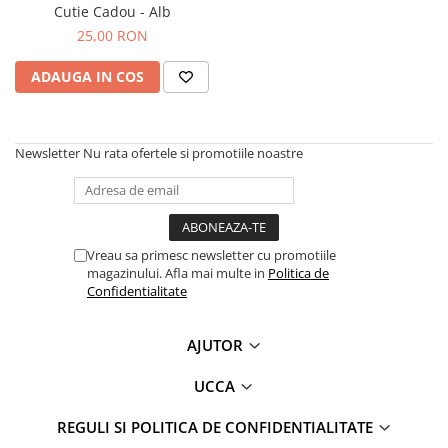
Cutie Cadou - Alb
Fuste
Borsete și Genți
25,00 RON
Salopete
Căciuli
Rochii
ADAUGA IN COS
RUCSACURI
Rucsacuri Mari cu Print
Rucsacuri Mari
Newsletter
Nu rata ofertele si promotiile noastre
Rucsacuri Mici
ACCESORII
Genți și Borsete
Vreau sa primesc newsletter cu promotiile
Pălării
magazinului. Afla mai multe in
Politica de
Bijuterii
Confidentialitate
Eșarfe
PRODUSE DE RELAXARE
AJUTOR
Produse pentru Baie
UCCA
Lumânări Parfumate
Bijuterii Energetice
REGULI SI POLITICA DE CONFIDENTIALITATE
Diverse