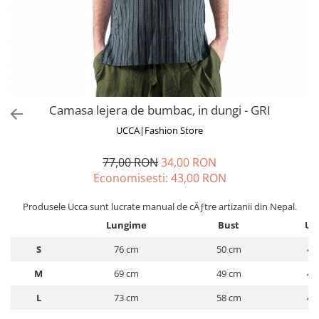
Fuste
Borsete și Genți
Salopete
Căciuli
Rochii
RUCSACURI
Rucsacuri Mari cu Print
Rucsacuri Mari
Camasa lejera de bumbac, in dungi - GRI
Rucsacuri Mici
UCCA|Fashion Store
ACCESORII
77,00 RON
34,00 RON
Genți și Borsete
Economisesti:
43,00
RON
Pălării
Bijuterii
Produsele Ucca sunt lucrate manual de cÄƒtre artizanii din Nepal.
Eșarfe
Lungime
Bust
Um
PRODUSE DE RELAXARE
S
76 cm
50 cm
43
Produse pentru Baie
M
69 cm
49 cm
43
Lumânări Parfumate
Bijuterii Energetice
L
73 cm
58 cm
48
Diverse