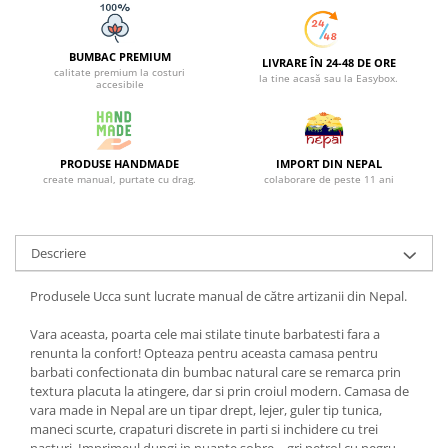
BUMBAC PREMIUM
LIVRARE ÎN 24-48 DE ORE
calitate premium la costuri
la tine acasă sau la Easybox.
accesibile
PRODUSE HANDMADE
IMPORT DIN NEPAL
create manual, purtate cu drag.
colaborare de peste 11 ani
Descriere
Produsele Ucca sunt lucrate manual de către artizanii din Nepal.
Vara aceasta, poarta cele mai stilate tinute barbatesti fara a
renunta la confort! Opteaza pentru aceasta camasa pentru
barbati confectionata din bumbac natural care se remarca prin
textura placuta la atingere, dar si prin croiul modern. Camasa de
vara made in Nepal are un tipar drept, lejer, guler tip tunica,
maneci scurte, crapaturi discrete in parti si inchidere cu trei