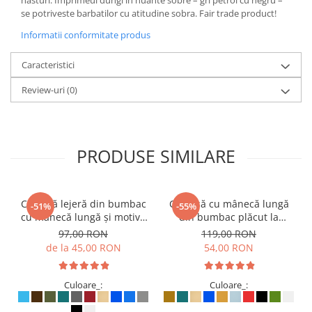
nasturi. Imprimeul dungi in nuante sobre – gri petrol cu negru –
se potriveste barbatilor cu atitudine sobra. Fair trade product!
Informatii conformitate produs
Caracteristici
Review-uri
(0)
PRODUSE SIMILARE
Cămașă lejeră din bumbac
Cămașă cu mânecă lungă
-51%
-55%
cu mânecă lungă și motive
din bumbac plăcut la
etno - Albastru deschis
atingere - Negru
97,00 RON
119,00 RON
de la 45,00 RON
54,00 RON
Culoare_:
Culoare_: