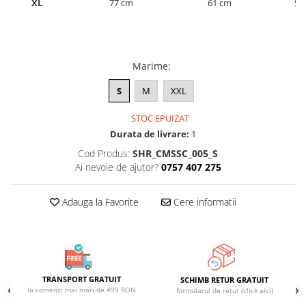
XL
77 cm
61 cm
52
ACCESORII DE IARNĂ
Căciuli
Eșarfe
Marime
:
Bentițe
Mănuși
S
M
XXL
Jambiere din Lână
STOC EPUIZAT
Eșarfe Cașmir
Durata de livrare:
1
Cod Produs:
SHR_CMSSC_005_S
Ai nevoie de ajutor?
0757 407 275
Adauga la Favorite
Cere informatii
TRANSPORT GRATUIT
SCHIMB RETUR GRATUIT
la comenzi mai mari de 499 RON
formularul de retur (click aici)