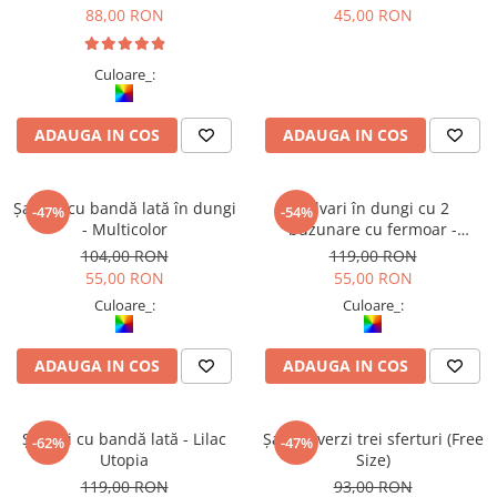
88,00 RON
45,00 RON
Culoare_:
ADAUGA IN COS
ADAUGA IN COS
Șalvari cu bandă lată în dungi
Șalvari în dungi cu 2
-47%
-54%
- Multicolor
buzunare cu fermoar -
Multicolor
104,00 RON
119,00 RON
55,00 RON
55,00 RON
Culoare_:
Culoare_:
ADAUGA IN COS
ADAUGA IN COS
Șalvari cu bandă lată - Lilac
Șalvari verzi trei sferturi (Free
-62%
-47%
Utopia
Size)
119,00 RON
93,00 RON