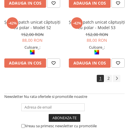
ADAUGA IN COS
ADAUGA IN COS
Șalvari patch unicat căptușiți
Șalvari patch unicat căptușiți
-42%
-42%
cu polar - Model 52
cu polar - Model 53
152,00 RON
152,00 RON
88,00 RON
88,00 RON
Culoare_:
Culoare_:
ADAUGA IN COS
ADAUGA IN COS
1
2
Newsletter
Nu rata ofertele si promotiile noastre
Vreau sa primesc newsletter cu promotiile