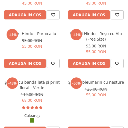
45,00 RON
49,00 RON
ADAUGA IN COS
ADAUGA IN COS
Șalvari Hindu - Portocaliu
Șalvari Hindu - Roșu cu Alb
-41%
-41%
(Free Size)
93,00 RON
93,00 RON
55,00 RON
55,00 RON
ADAUGA IN COS
ADAUGA IN COS
Șalvari cu bandă lată și print
Șalvari bleumarin cu nasture
-43%
-56%
floral - Verde
126,00 RON
119,00 RON
55,00 RON
68,00 RON
Culoare_: