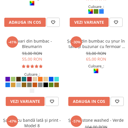
ACCESORII DE IARNĂ
Culoare_:
Căciuli
ADAUGA IN COS
VEZI VARIANTE
Eșarfe
Bentițe
Mănuși
Șalvari din bumbac -
Șalvari din bumbac cu șnur în
-41%
-30%
Jambiere din Lână
Bleumarin
talie și buzunar cu fermoar -
Multicolor (produse unicat -
Eșarfe Cașmir
93,00 RON
93,00 RON
diferă nuanțele și ordinea
55,00 RON
65,00 RON
culorilor)
Culoare_:
Culoare_:
VEZI VARIANTE
ADAUGA IN COS
Șalvari cu bandă lată și print -
Șalvari stone washed - Verde
-47%
-57%
Model 8
104,00 RON