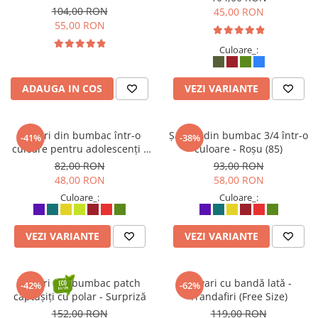
104,00 RON
45,00 RON
55,00 RON
Culoare_:
ADAUGA IN COS
VEZI VARIANTE
Șalvari din bumbac într-o
Șalvari din bumbac 3/4 într-o
-41%
-38%
culoare pentru adolescenți -
culoare - Roșu (85)
Roșu (75)
82,00 RON
93,00 RON
48,00 RON
58,00 RON
Culoare_:
Culoare_:
VEZI VARIANTE
VEZI VARIANTE
Șalvari din bumbac patch
Șalvari cu bandă lată -
-42%
-62%
căptușiți cu polar - Surpriză
Trandafiri (Free Size)
152,00 RON
119,00 RON