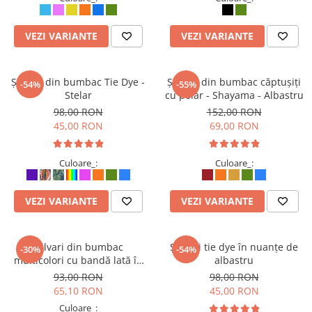
Fuste
Borsete și Genți
Salopete
Căciuli
VEZI VARIANTE
VEZI VARIANTE
Rochii
RUCSACURI
Șalvari din bumbac Tie Dye -
Șalvari din bumbac căptușiți
-54%
-55%
Rucsacuri Mari cu Print
Stelar
cu polar - Shayama - Albastru
Rucsacuri Mari
98,00 RON
152,00 RON
Rucsacuri Mici
45,00 RON
69,00 RON
ACCESORII
Genți și Borsete
Culoare_:
Culoare_:
Pălării
Bijuterii
VEZI VARIANTE
VEZI VARIANTE
Eșarfe
PRODUSE DE RELAXARE
Șalvari din bumbac
Șalvari tie dye în nuanțe de
-30%
-54%
Produse pentru Baie
multicolori cu bandă lată în
albastru
Lumânări Parfumate
talie - Multicolor (produse
93,00 RON
98,00 RON
unicat - diferă nuanțele și
65,10 RON
45,00 RON
Bijuterii Energetice
ordinea culorilor)
Culoare_:
Diverse